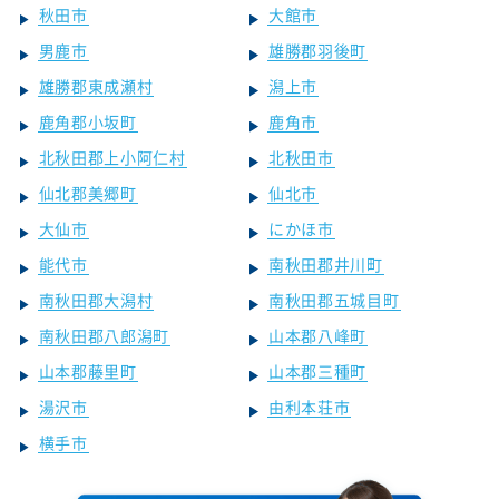
秋田市
大館市
男鹿市
雄勝郡羽後町
雄勝郡東成瀬村
潟上市
鹿角郡小坂町
鹿角市
北秋田郡上小阿仁村
北秋田市
仙北郡美郷町
仙北市
大仙市
にかほ市
能代市
南秋田郡井川町
南秋田郡大潟村
南秋田郡五城目町
南秋田郡八郎潟町
山本郡八峰町
山本郡藤里町
山本郡三種町
湯沢市
由利本荘市
横手市