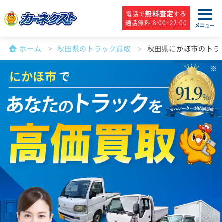
無料査定
電話で
する
通話無料 8:00~22:00
メニュー
ホーム
秋田県のトラック買取
秋田県にかほ市のトラ
にかほ市
で