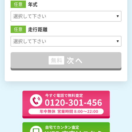
年式
任意
走行距離
任意
次へ
無料