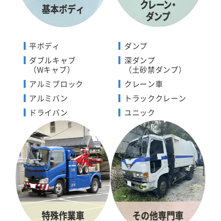
平ボディ
ダンプ
ダブルキャブ
深ダンプ
（Wキャブ）
（土砂禁ダンプ）
アルミブロック
クレーン車
アルミバン
トラッククレーン
ドライバン
ユニック