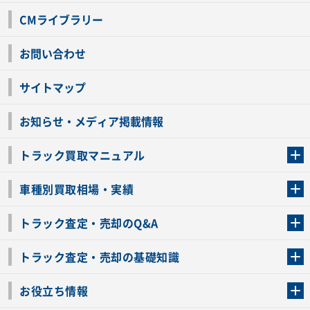
CMライブラリー
お問い合わせ
サイトマップ
お知らせ・メディア掲載情報
トラック買取マニュアル
トラック買取の流れ
トラックの自動車税還付について
お客様の声一覧
よくあるご質問
トラック高価買取の理由
車種別買取相場・実績
車種別買取相場・実績
トラック査定・売却のQ&A
トラック査定・売却のQ&A
ローンが残っているトラックでも売ることが出来る？
所有者が亡くなっているトラックを売ることは出来る？
車検切れのトラックも売ることが出来るの？
売るか迷ってるけどトラック査定を受けてもいいの？
トラック査定・売却の基礎知識
トラック査定のチェックポイント
トラックの査定額を上げるコツ
トラック査定を受けるベストタイミング
カーネクストのトラック買取と下取りを比較
トラック買取一括査定のメリット・デメリット
個人売買でトラックを売る方法やメリット・デメリット
お役立ち情報