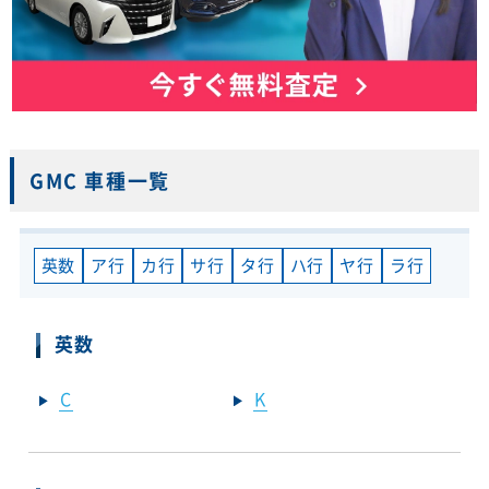
GMC 車種一覧
英数
ア行
カ行
サ行
タ行
ハ行
ヤ行
ラ行
英数
C
K