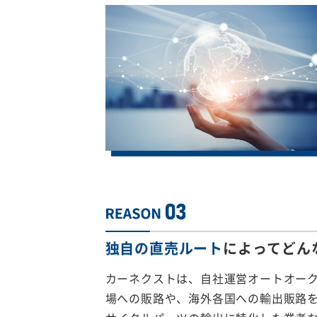
独自の直売ルート
によってどん
カーネクストは、自社運営オートオー
場への販路や、海外各国への輸出販路