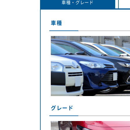
車種・
グレード
車種
グレード