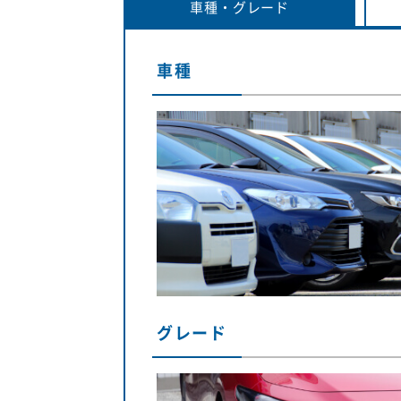
車種・
グレード
車種
グレード