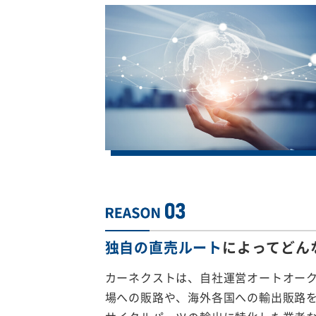
独自の直売ルート
によってどん
カーネクストは、自社運営オートオー
場への販路や、海外各国への輸出販路