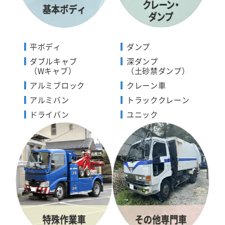
平ボディ
ダンプ
ダブルキャブ
深ダンプ
（Wキャブ）
（土砂禁ダンプ）
アルミブロック
クレーン車
アルミバン
トラッククレーン
ドライバン
ユニック