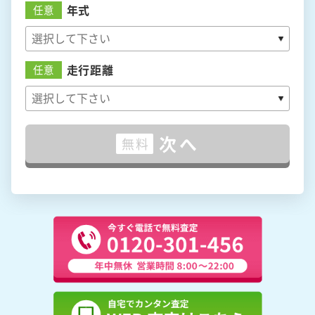
年式
任意
走行距離
任意
次へ
無料