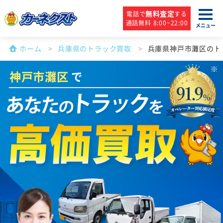
無料査定
電話で
する
通話無料 8:00~22:00
メニュー
ホーム
兵庫県のトラック買取
兵庫県神戸市灘区のト
神戸市灘区
で