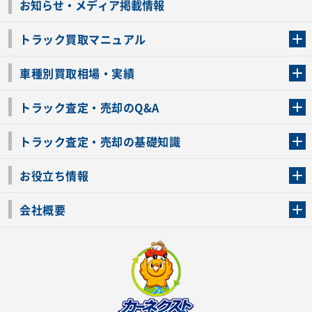
お知らせ・メディア掲載情報
トラック買取マニュアル
トラック買取の流れ
トラックの自動車税還付について
お客様の声一覧
よくあるご質問
トラック高価買取の理由
車種別買取相場・実績
車種別買取相場・実績
トラック査定・売却のQ&A
トラック査定・売却のQ&A
ローンが残っているトラックでも売ることが出来る？
所有者が亡くなっているトラックを売ることは出来る？
車検切れのトラックも売ることが出来るの？
売るか迷ってるけどトラック査定を受けてもいいの？
トラック査定・売却の基礎知識
トラック査定のチェックポイント
トラックの査定額を上げるコツ
トラック査定を受けるベストタイミング
カーネクストのトラック買取と下取りを比較
トラック買取一括査定のメリット・デメリット
個人売買でトラックを売る方法やメリット・デメリット
お役立ち情報
車関連コラム
車モデル別 スペック一覧
トラックの買取手続きに必要な書類
トラックの運転免許の自主返納について
トラック購入時の注意点
会社概要
運営会社
利用規約
プライバシーポリシー
反社会的勢力排除宣言