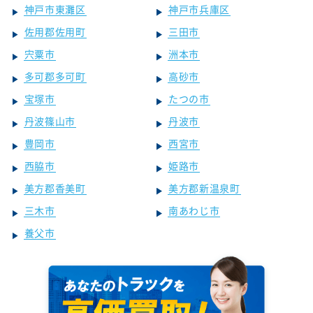
神戸市東灘区
神戸市兵庫区
佐用郡佐用町
三田市
宍粟市
洲本市
多可郡多可町
高砂市
宝塚市
たつの市
丹波篠山市
丹波市
豊岡市
西宮市
西脇市
姫路市
美方郡香美町
美方郡新温泉町
三木市
南あわじ市
養父市