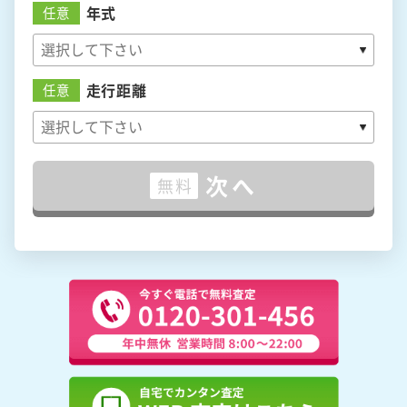
年式
任意
走行距離
任意
次へ
無料