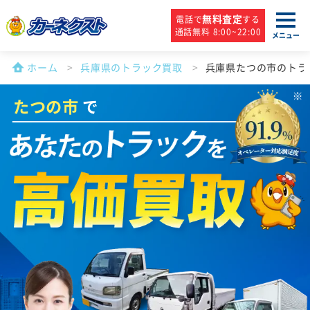
無料査定
電話で
する
通話無料 8:00~22:00
メニュー
ホーム
兵庫県のトラック買取
兵庫県たつの市のトラ
たつの市
で