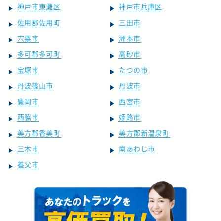
神戸市東灘区
神戸市兵庫区
佐用郡佐用町
三田市
宍粟市
洲本市
多可郡多可町
高砂市
宝塚市
たつの市
丹波篠山市
丹波市
豊岡市
西宮市
西脇市
姫路市
美方郡香美町
美方郡新温泉町
三木市
南あわじ市
養父市