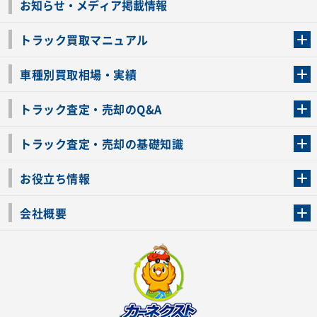
お知らせ・メディア掲載情報
トラック買取マニュアル
トラック買取の流れ
トラックの自動車税還付について
お客様の声一覧
よくあるご質問
トラック高価買取の理由
車種別買取相場・実績
車種別買取相場・実績
トラック査定・売却のQ&A
トラック査定・売却のQ&A
ローンが残っているトラックでも売ることが出来る？
所有者が亡くなっているトラックを売ることは出来る？
車検切れのトラックも売ることが出来るの？
売るか迷ってるけどトラック査定を受けてもいいの？
トラック査定・売却の基礎知識
トラック査定のチェックポイント
トラックの査定額を上げるコツ
トラック査定を受けるベストタイミング
カーネクストのトラック買取と下取りを比較
トラック買取一括査定のメリット・デメリット
個人売買でトラックを売る方法やメリット・デメリット
お役立ち情報
車関連コラム
車モデル別 スペック一覧
トラックの買取手続きに必要な書類
トラックの運転免許の自主返納について
トラック購入時の注意点
会社概要
運営会社
利用規約
プライバシーポリシー
反社会的勢力排除宣言