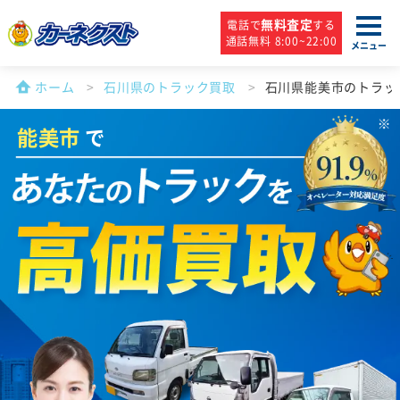
無料査定
電話で
する
通話無料 8:00~22:00
メニュー
ホーム
石川県のトラック買取
石川県能美市のトラッ
能美市
で