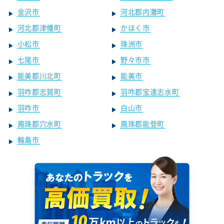
金沢市
河北郡内灘町
河北郡津幡町
かほく市
小松市
珠洲市
七尾市
野々市市
能美郡川北町
能美市
羽咋郡志賀町
羽咋郡宝達志水町
羽咋市
白山市
鳳珠郡穴水町
鳳珠郡能登町
輪島市