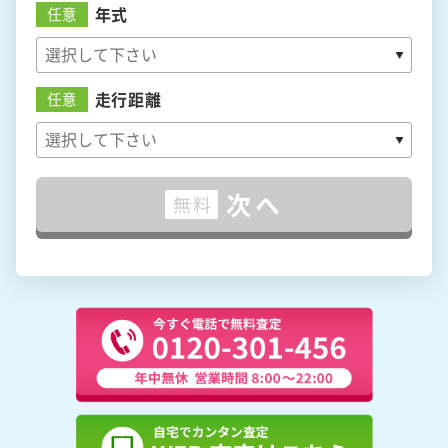
年式
任意
走行距離
任意
次へ
無料