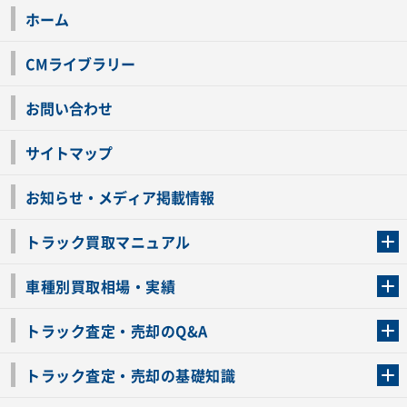
ホーム
CMライブラリー
お問い合わせ
サイトマップ
お知らせ・メディア掲載情報
トラック買取マニュアル
トラック買取の流れ
トラックの自動車税還付について
お客様の声一覧
よくあるご質問
トラック高価買取の理由
車種別買取相場・実績
車種別買取相場・実績
トラック査定・売却のQ&A
トラック査定・売却のQ&A
ローンが残っているトラックでも売ることが出来る？
所有者が亡くなっているトラックを売ることは出来る？
車検切れのトラックも売ることが出来るの？
売るか迷ってるけどトラック査定を受けてもいいの？
トラック査定・売却の基礎知識
トラック査定のチェックポイント
トラックの査定額を上げるコツ
トラック査定を受けるベストタイミング
カーネクストのトラック買取と下取りを比較
トラック買取一括査定のメリット・デメリット
個人売買でトラックを売る方法やメリット・デメリット