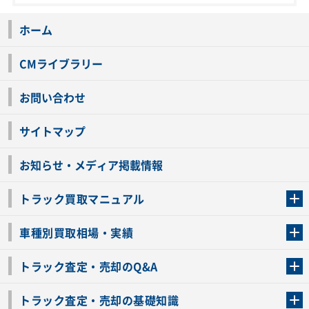
ホーム
CMライブラリー
お問い合わせ
サイトマップ
お知らせ・メディア掲載情報
トラック買取マニュアル
トラック買取の流れ
トラックの自動車税還付について
お客様の声一覧
よくあるご質問
トラック高価買取の理由
車種別買取相場・実績
車種別買取相場・実績
トラック査定・売却のQ&A
トラック査定・売却のQ&A
ローンが残っているトラックでも売ることが出来る？
所有者が亡くなっているトラックを売ることは出来る？
車検切れのトラックも売ることが出来るの？
売るか迷ってるけどトラック査定を受けてもいいの？
トラック査定・売却の基礎知識