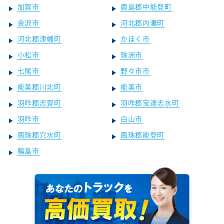
加賀市
鹿島郡中能登町
金沢市
河北郡内灘町
河北郡津幡町
かほく市
小松市
珠洲市
七尾市
野々市市
能美郡川北町
能美市
羽咋郡志賀町
羽咋郡宝達志水町
羽咋市
白山市
鳳珠郡穴水町
鳳珠郡能登町
輪島市