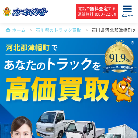
無料査定
電話で
する
通話無料 8:00~22:00
メニュー
ホーム
石川県のトラック買取
石川県河北郡津幡町の
河北郡津幡町
で