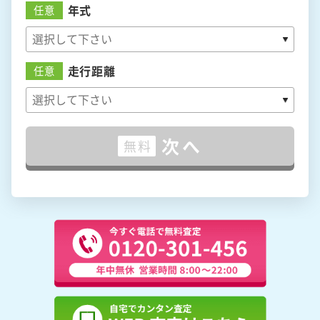
年式
任意
走行距離
任意
次へ
無料