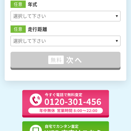
年式
任意
走行距離
任意
次へ
無料