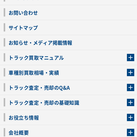
お問い合わせ
サイトマップ
お知らせ・メディア掲載情報
トラック買取マニュアル
トラック買取の流れ
トラックの自動車税還付について
お客様の声一覧
よくあるご質問
トラック高価買取の理由
車種別買取相場・実績
車種別買取相場・実績
トラック査定・売却のQ&A
トラック査定・売却のQ&A
ローンが残っているトラックでも売ることが出来る？
所有者が亡くなっているトラックを売ることは出来る？
車検切れのトラックも売ることが出来るの？
売るか迷ってるけどトラック査定を受けてもいいの？
トラック査定・売却の基礎知識
トラック査定のチェックポイント
トラックの査定額を上げるコツ
トラック査定を受けるベストタイミング
カーネクストのトラック買取と下取りを比較
トラック買取一括査定のメリット・デメリット
個人売買でトラックを売る方法やメリット・デメリット
お役立ち情報
車関連コラム
車モデル別 スペック一覧
トラックの買取手続きに必要な書類
トラックの運転免許の自主返納について
トラック購入時の注意点
会社概要