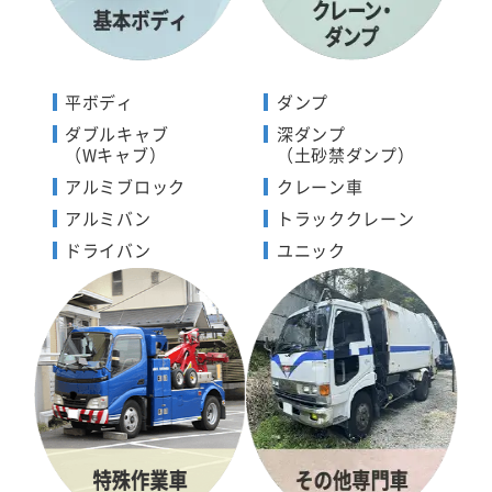
平ボディ
ダンプ
ダブルキャブ
深ダンプ
（Wキャブ）
（土砂禁ダンプ）
アルミブロック
クレーン車
アルミバン
トラッククレーン
ドライバン
ユニック