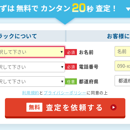
ラックについて
お客様に
お名前
必須
電話番号
必須
都道府県
任意
利用規約
と
プライバシーポリシー
に
同意の上
査定を依頼する
無料