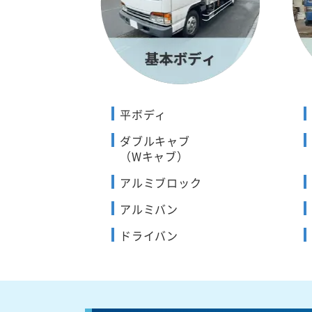
平ボディ
ダブルキャブ
（Wキャブ）
アルミブロック
アルミバン
ドライバン