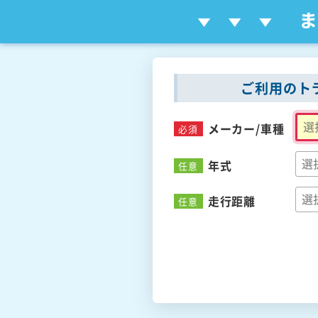
ご利用のト
メーカー/
車種
必須
年式
任意
走行距離
任意