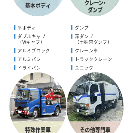
平ボディ
ダンプ
ダブルキャブ
深ダンプ
（Wキャブ）
（土砂禁ダンプ）
アルミブロック
クレーン車
アルミバン
トラッククレーン
ドライバン
ユニック