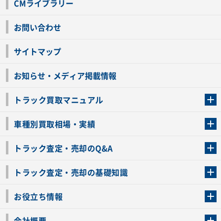
CMライブラリー
お問い合わせ
サイトマップ
お知らせ・メディア掲載情報
トラック買取マニュアル
トラック買取の流れ
トラックの自動車税還付について
お客様の声一覧
よくあるご質問
トラック高価買取の理由
車種別買取相場・実績
車種別買取相場・実績
トラック査定・売却のQ&A
トラック査定・売却のQ&A
ローンが残っているトラックでも売ることが出来る？
所有者が亡くなっているトラックを売ることは出来る？
車検切れのトラックも売ることが出来るの？
売るか迷ってるけどトラック査定を受けてもいいの？
トラック査定・売却の基礎知識
トラック査定のチェックポイント
トラックの査定額を上げるコツ
トラック査定を受けるベストタイミング
カーネクストのトラック買取と下取りを比較
トラック買取一括査定のメリット・デメリット
個人売買でトラックを売る方法やメリット・デメリット
お役立ち情報
車関連コラム
車モデル別 スペック一覧
トラックの買取手続きに必要な書類
トラックの運転免許の自主返納について
トラック購入時の注意点
会社概要