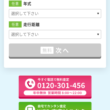
年式
任意
走行距離
任意
次へ
無料