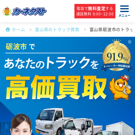
無料査定
電話で
する
通話無料 8:00~22:00
メニュー
ホーム
富山県のトラック買取
富山県砺波市のトラッ
砺波市
で