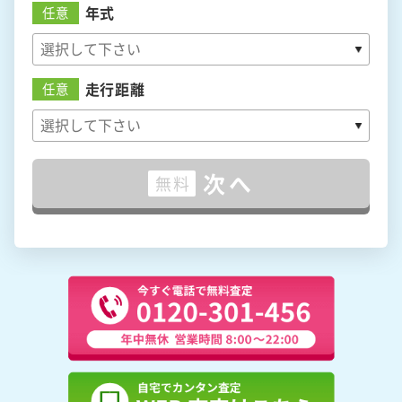
年式
任意
走行距離
任意
次へ
無料