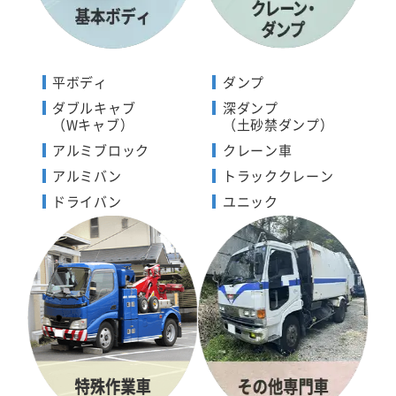
平ボディ
ダンプ
ダブルキャブ
深ダンプ
（Wキャブ）
（土砂禁ダンプ）
アルミブロック
クレーン車
アルミバン
トラッククレーン
ドライバン
ユニック