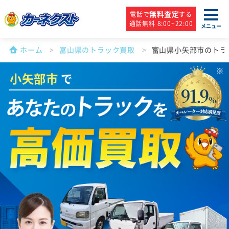
無料査定
電話で
する
通話無料 8:00~22:00
メニュー
ホーム
富山県のトラック買取
富山県小矢部市のトラ
小矢部市
で