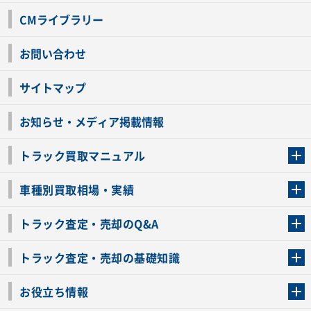
CMライブラリー
お問い合わせ
サイトマップ
お知らせ・メディア掲載情報
トラック買取マニュアル
トラック買取の流れ
トラックの自動車税還付について
お客様の声一覧
よくあるご質問
トラック高価買取の理由
車種別買取相場・実績
車種別買取相場・実績
トラック査定・売却のQ&A
トラック査定・売却のQ&A
ローンが残っているトラックでも売ることが出来る？
所有者が亡くなっているトラックを売ることは出来る？
車検切れのトラックも売ることが出来るの？
売るか迷ってるけどトラック査定を受けてもいいの？
トラック査定・売却の基礎知識
トラック査定のチェックポイント
トラックの査定額を上げるコツ
トラック査定を受けるベストタイミング
カーネクストのトラック買取と下取りを比較
トラック買取一括査定のメリット・デメリット
個人売買でトラックを売る方法やメリット・デメリット
お役立ち情報