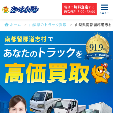
無料査定
電話で
する
通話無料 8:00~22:00
メニュー
ホーム
山梨県のトラック買取
山梨県南都留郡道志村
南都留郡道志村
で