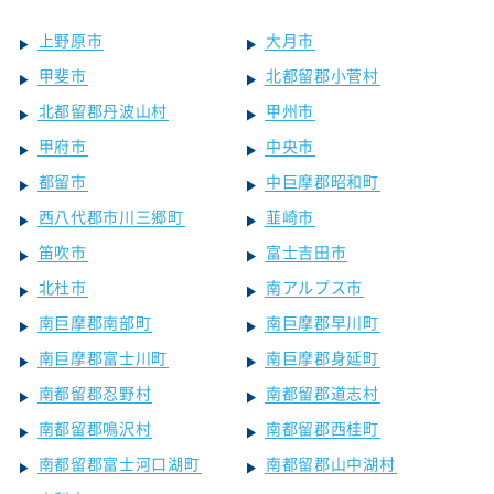
上野原市
大月市
甲斐市
北都留郡小菅村
北都留郡丹波山村
甲州市
甲府市
中央市
都留市
中巨摩郡昭和町
西八代郡市川三郷町
韮崎市
笛吹市
富士吉田市
北杜市
南アルプス市
南巨摩郡南部町
南巨摩郡早川町
南巨摩郡富士川町
南巨摩郡身延町
南都留郡忍野村
南都留郡道志村
南都留郡鳴沢村
南都留郡西桂町
南都留郡富士河口湖町
南都留郡山中湖村