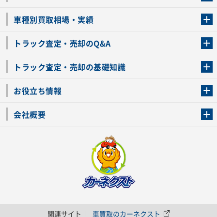
トラック買取の流れ
トラックの自動車税還付について
お客様の声一覧
よくあるご質問
トラック高価買取の理由
車種別買取相場・実績
車種別買取相場・実績
トラック査定・売却のQ&A
トラック査定・売却のQ&A
ローンが残っているトラックでも売ることが出来る？
所有者が亡くなっているトラックを売ることは出来る？
車検切れのトラックも売ることが出来るの？
売るか迷ってるけどトラック査定を受けてもいいの？
トラック査定・売却の基礎知識
トラック査定のチェックポイント
トラックの査定額を上げるコツ
トラック査定を受けるベストタイミング
カーネクストのトラック買取と下取りを比較
トラック買取一括査定のメリット・デメリット
個人売買でトラックを売る方法やメリット・デメリット
お役立ち情報
車関連コラム
車モデル別 スペック一覧
トラックの買取手続きに必要な書類
トラックの運転免許の自主返納について
トラック購入時の注意点
会社概要
運営会社
利用規約
プライバシーポリシー
反社会的勢力排除宣言
関連サイト
車買取のカーネクスト