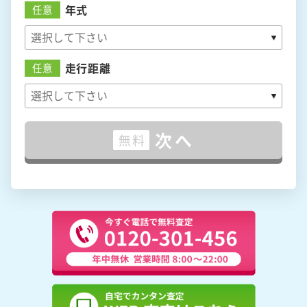
年式
任意
走行距離
任意
次へ
無料