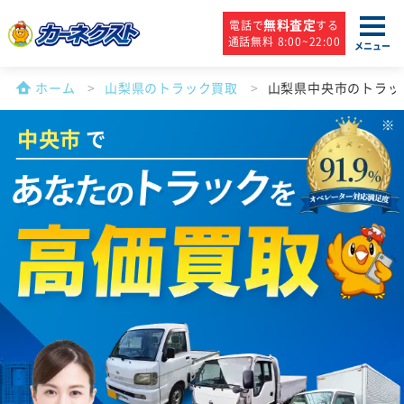
無料査定
電話で
する
通話無料 8:00~22:00
メニュー
ホーム
山梨県のトラック買取
山梨県中央市のトラッ
中央市
で