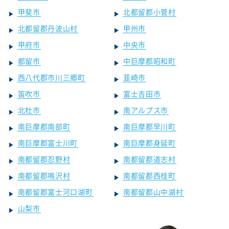
甲斐市
北都留郡小菅村
北都留郡丹波山村
甲州市
甲府市
中央市
都留市
中巨摩郡昭和町
西八代郡市川三郷町
韮崎市
笛吹市
富士吉田市
北杜市
南アルプス市
南巨摩郡南部町
南巨摩郡早川町
南巨摩郡富士川町
南巨摩郡身延町
南都留郡忍野村
南都留郡道志村
南都留郡鳴沢村
南都留郡西桂町
南都留郡富士河口湖町
南都留郡山中湖村
山梨市