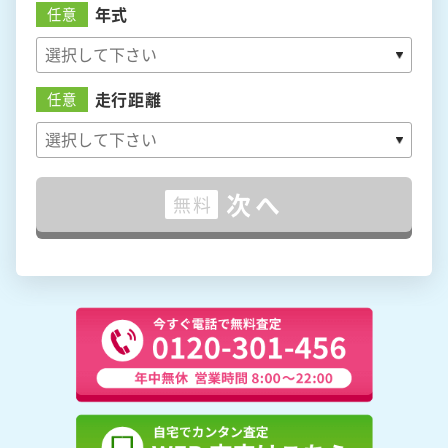
年式
任意
走行距離
任意
次へ
無料