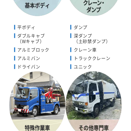
平ボディ
ダンプ
ダブルキャブ
深ダンプ
（Wキャブ）
（土砂禁ダンプ）
アルミブロック
クレーン車
アルミバン
トラッククレーン
ドライバン
ユニック