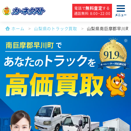
無料査定
電話で
する
通話無料 8:00~22:00
メニュー
ホーム
山梨県のトラック買取
山梨県南巨摩郡早川町
南巨摩郡早川町
で