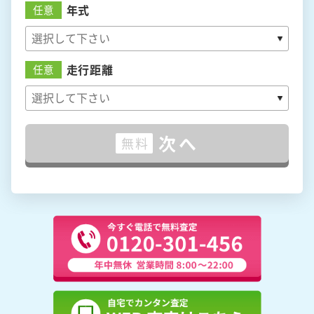
年式
任意
走行距離
任意
次へ
無料