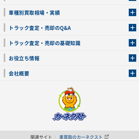
トラック買取の流れ
トラックの自動車税還付について
お客様の声一覧
よくあるご質問
トラック高価買取の理由
車種別買取相場・実績
車種別買取相場・実績
トラック査定・売却のQ&A
トラック査定・売却のQ&A
ローンが残っているトラックでも売ることが出来る？
所有者が亡くなっているトラックを売ることは出来る？
車検切れのトラックも売ることが出来るの？
売るか迷ってるけどトラック査定を受けてもいいの？
トラック査定・売却の基礎知識
トラック査定のチェックポイント
トラックの査定額を上げるコツ
トラック査定を受けるベストタイミング
カーネクストのトラック買取と下取りを比較
トラック買取一括査定のメリット・デメリット
個人売買でトラックを売る方法やメリット・デメリット
お役立ち情報
車関連コラム
車モデル別 スペック一覧
トラックの買取手続きに必要な書類
トラックの運転免許の自主返納について
トラック購入時の注意点
会社概要
運営会社
利用規約
プライバシーポリシー
反社会的勢力排除宣言
関連サイト
車買取のカーネクスト