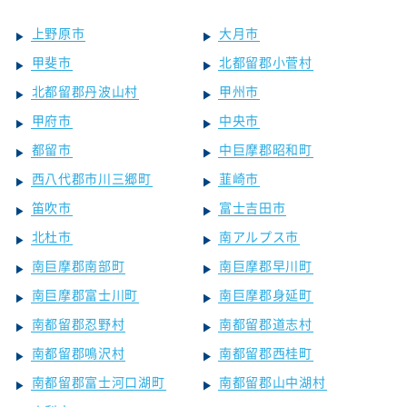
上野原市
大月市
甲斐市
北都留郡小菅村
北都留郡丹波山村
甲州市
甲府市
中央市
都留市
中巨摩郡昭和町
西八代郡市川三郷町
韮崎市
笛吹市
富士吉田市
北杜市
南アルプス市
南巨摩郡南部町
南巨摩郡早川町
南巨摩郡富士川町
南巨摩郡身延町
南都留郡忍野村
南都留郡道志村
南都留郡鳴沢村
南都留郡西桂町
南都留郡富士河口湖町
南都留郡山中湖村