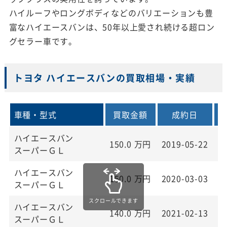
ハイルーフやロングボディなどのバリエーションも豊
富なハイエースバンは、50年以上愛され続ける超ロン
グセラー車です。
トヨタ ハイエースバンの買取相場・実績
車種・型式
買取金額
成約日
ハイエースバン
150.0
万円
2019-05-22
2
スーパーＧＬ
ハイエースバン
150.0
万円
2020-03-03
2
スーパーＧＬ
ハイエースバン
140.0
万円
2021-02-13
2
スーパーＧＬ