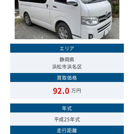
エリア
静岡県
浜松市浜名区
買取価格
92.0
万円
年式
平成25年式
走行距離