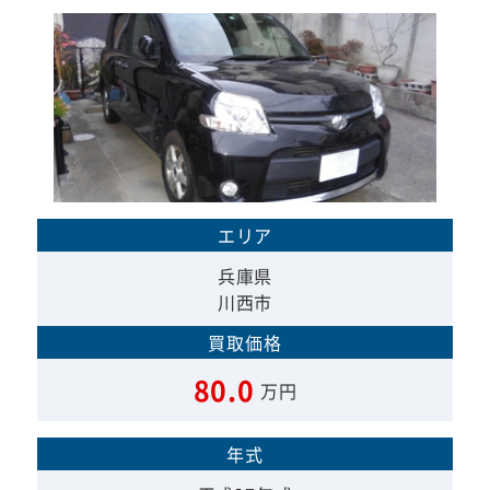
エリア
兵庫県
川西市
買取価格
80.0
万円
年式