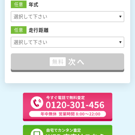
年式
任意
走行距離
任意
次へ
無料