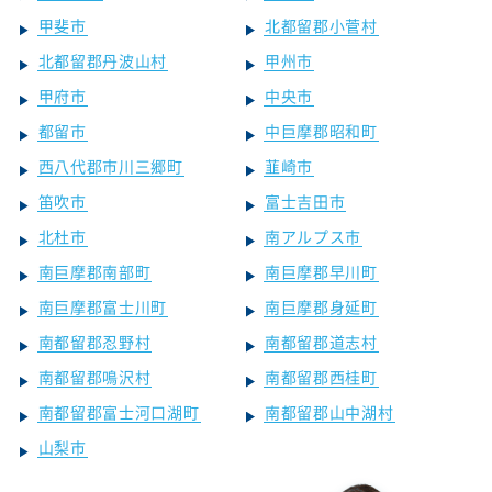
甲斐市
北都留郡小菅村
北都留郡丹波山村
甲州市
甲府市
中央市
都留市
中巨摩郡昭和町
西八代郡市川三郷町
韮崎市
笛吹市
富士吉田市
北杜市
南アルプス市
南巨摩郡南部町
南巨摩郡早川町
南巨摩郡富士川町
南巨摩郡身延町
南都留郡忍野村
南都留郡道志村
南都留郡鳴沢村
南都留郡西桂町
南都留郡富士河口湖町
南都留郡山中湖村
山梨市