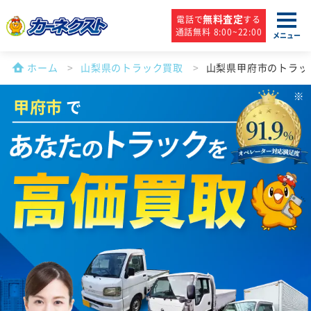
無料査定
電話で
する
通話無料 8:00~22:00
メニュー
ホーム
山梨県のトラック買取
山梨県甲府市のトラッ
甲府市
で