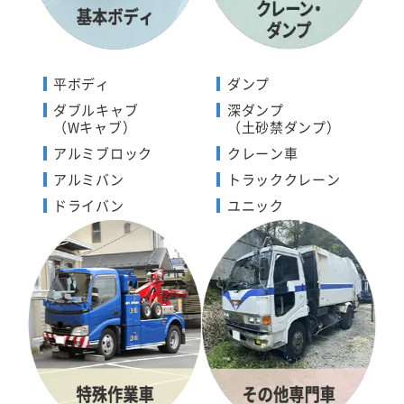
平ボディ
ダンプ
ダブルキャブ
深ダンプ
（Wキャブ）
（土砂禁ダンプ）
アルミブロック
クレーン車
アルミバン
トラッククレーン
ドライバン
ユニック