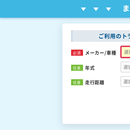
ご利用のト
メーカー/
車種
必須
年式
任意
走行距離
任意