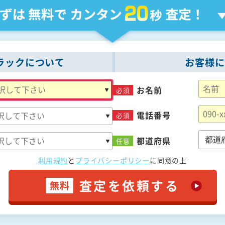
ラックについて
お客様に
お名前
必須
電話番号
必須
都道府県
任意
利用規約
と
プライバシーポリシー
に
同意の上
査定を依頼する
無料