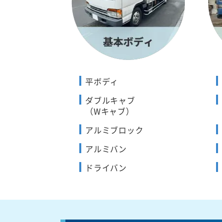
平ボディ
ダブルキャブ
（Wキャブ）
アルミブロック
アルミバン
ドライバン