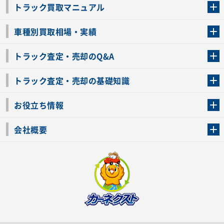
トラック買取マニュアル
トラック買取の流れ
トラックの自動車税還付について
お客様の声一覧
よくあるご質問
トラック高価買取の理由
車種別買取相場・実績
車種別買取相場・実績
トラック査定・売却のQ&A
トラック査定・売却のQ&A
ローンが残っているトラックでも売ることが出来る？
所有者が亡くなっているトラックを売ることは出来る？
車検切れのトラックも売ることが出来るの？
売るか迷ってるけどトラック査定を受けてもいいの？
トラック査定・売却の基礎知識
トラック査定のチェックポイント
トラックの査定額を上げるコツ
トラック査定を受けるベストタイミング
カーネクストのトラック買取と下取りを比較
トラック買取一括査定のメリット・デメリット
個人売買でトラックを売る方法やメリット・デメリット
お役立ち情報
車関連コラム
車モデル別 スペック一覧
トラックの買取手続きに必要な書類
トラックの運転免許の自主返納について
トラック購入時の注意点
会社概要
運営会社
利用規約
プライバシーポリシー
反社会的勢力排除宣言