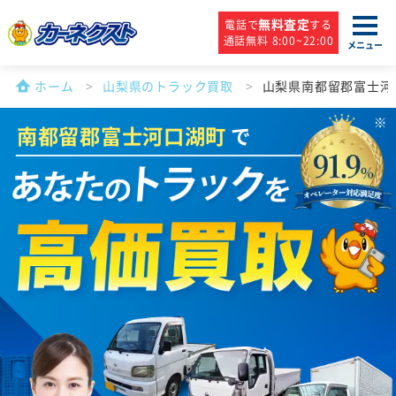
無料査定
電話で
する
通話無料 8:00~22:00
メニュー
ホーム
山梨県のトラック買取
山梨県南都留郡富士河
南都留郡富士河口湖町
で