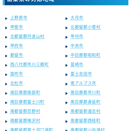
上野原市
大月市
甲斐市
北都留郡小菅村
北都留郡丹波山村
甲州市
甲府市
中央市
都留市
中巨摩郡昭和町
西八代郡市川三郷町
韮崎市
笛吹市
富士吉田市
北杜市
南アルプス市
南巨摩郡南部町
南巨摩郡早川町
南巨摩郡富士川町
南巨摩郡身延町
南都留郡忍野村
南都留郡道志村
南都留郡鳴沢村
南都留郡西桂町
南都留郡富士河口湖町
南都留郡山中湖村