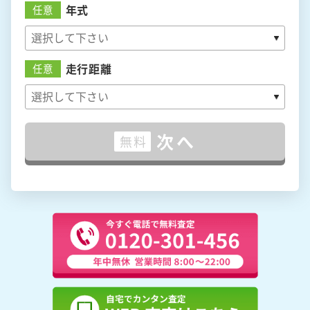
年式
任意
走行距離
任意
次へ
無料