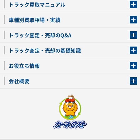
トラック買取マニュアル
トラック買取の流れ
トラックの自動車税還付について
お客様の声一覧
よくあるご質問
トラック高価買取の理由
車種別買取相場・実績
車種別買取相場・実績
トラック査定・売却のQ&A
トラック査定・売却のQ&A
ローンが残っているトラックでも売ることが出来る？
所有者が亡くなっているトラックを売ることは出来る？
車検切れのトラックも売ることが出来るの？
売るか迷ってるけどトラック査定を受けてもいいの？
トラック査定・売却の基礎知識
トラック査定のチェックポイント
トラックの査定額を上げるコツ
トラック査定を受けるベストタイミング
カーネクストのトラック買取と下取りを比較
トラック買取一括査定のメリット・デメリット
個人売買でトラックを売る方法やメリット・デメリット
お役立ち情報
車関連コラム
車モデル別 スペック一覧
トラックの買取手続きに必要な書類
トラックの運転免許の自主返納について
トラック購入時の注意点
会社概要
運営会社
利用規約
プライバシーポリシー
反社会的勢力排除宣言