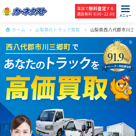
無料査定
電話で
する
通話無料 8:00~22:00
メニュー
ホーム
山梨県のトラック買取
山梨県西八代郡市川三
西八代郡市川三郷町
で