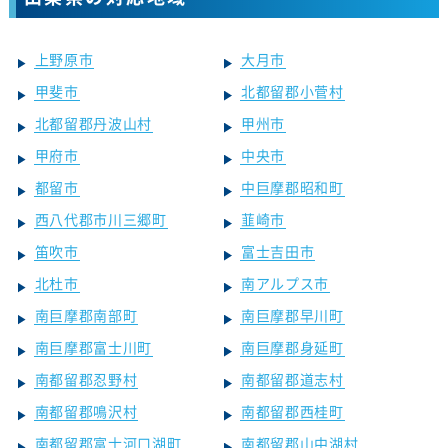
上野原市
大月市
甲斐市
北都留郡小菅村
北都留郡丹波山村
甲州市
甲府市
中央市
都留市
中巨摩郡昭和町
西八代郡市川三郷町
韮崎市
笛吹市
富士吉田市
北杜市
南アルプス市
南巨摩郡南部町
南巨摩郡早川町
南巨摩郡富士川町
南巨摩郡身延町
南都留郡忍野村
南都留郡道志村
南都留郡鳴沢村
南都留郡西桂町
南都留郡富士河口湖町
南都留郡山中湖村