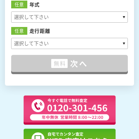
年式
任意
走行距離
任意
次へ
無料