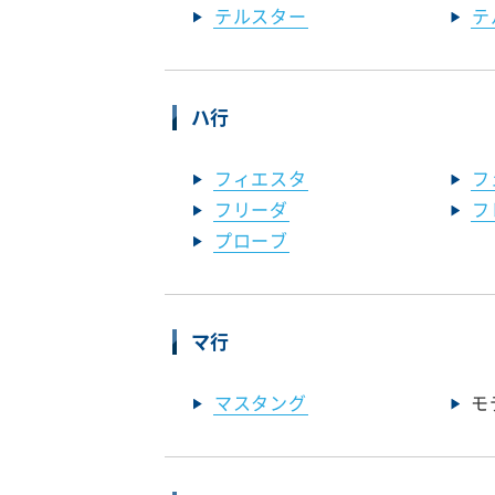
テルスター
テ
ハ行
フィエスタ
フ
フリーダ
フ
プローブ
マ行
マスタング
モ