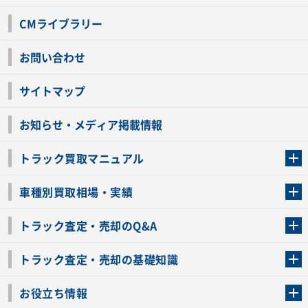
CMライブラリー
お問い合わせ
サイトマップ
お知らせ・メディア掲載情報
トラック買取マニュアル
トラック買取の流れ
トラックの自動車税還付について
お客様の声一覧
よくあるご質問
トラック高価買取の理由
車種別買取相場・実績
車種別買取相場・実績
トラック査定・売却のQ&A
トラック査定・売却のQ&A
ローンが残っているトラックでも売ることが出来る？
所有者が亡くなっているトラックを売ることは出来る？
車検切れのトラックも売ることが出来るの？
売るか迷ってるけどトラック査定を受けてもいいの？
トラック査定・売却の基礎知識
トラック査定のチェックポイント
トラックの査定額を上げるコツ
トラック査定を受けるベストタイミング
カーネクストのトラック買取と下取りを比較
トラック買取一括査定のメリット・デメリット
個人売買でトラックを売る方法やメリット・デメリット
お役立ち情報