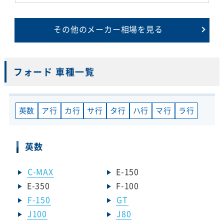
その他のメーカー相場を見る
フォード 車種一覧
英数
ア行
カ行
サ行
タ行
ハ行
マ行
ラ行
英数
C-MAX
E-150
E-350
F-100
F-150
GT
J100
J80