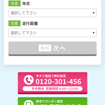
年式
任意
走行距離
任意
次へ
無料