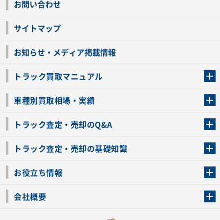
お問い合わせ
サイトマップ
お知らせ・メディア掲載情報
トラック買取マニュアル
トラック買取の流れ
トラックの自動車税還付について
お客様の声一覧
よくあるご質問
トラック高価買取の理由
車種別買取相場・実績
車種別買取相場・実績
トラック査定・売却のQ&A
トラック査定・売却のQ&A
ローンが残っているトラックでも売ることが出来る？
所有者が亡くなっているトラックを売ることは出来る？
車検切れのトラックも売ることが出来るの？
売るか迷ってるけどトラック査定を受けてもいいの？
トラック査定・売却の基礎知識
トラック査定のチェックポイント
トラックの査定額を上げるコツ
トラック査定を受けるベストタイミング
カーネクストのトラック買取と下取りを比較
トラック買取一括査定のメリット・デメリット
個人売買でトラックを売る方法やメリット・デメリット
お役立ち情報
車関連コラム
車モデル別 スペック一覧
トラックの買取手続きに必要な書類
トラックの運転免許の自主返納について
トラック購入時の注意点
会社概要
運営会社
利用規約
プライバシーポリシー
反社会的勢力排除宣言