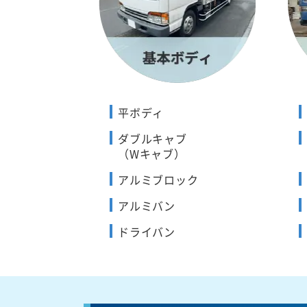
平ボディ
ダブルキャブ
（Wキャブ）
アルミブロック
アルミバン
ドライバン