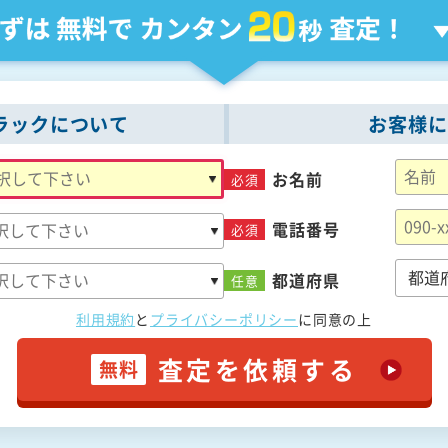
ラックについて
お客様に
お名前
必須
電話番号
必須
都道府県
任意
利用規約
と
プライバシーポリシー
に
同意の上
査定を依頼する
無料