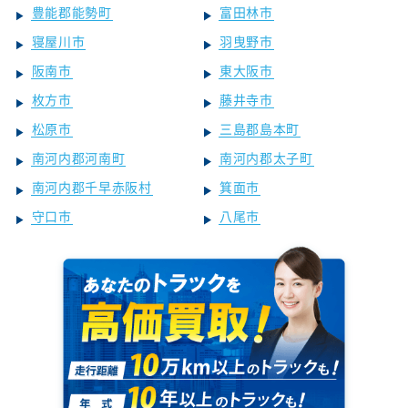
豊能郡能勢町
富田林市
寝屋川市
羽曳野市
阪南市
東大阪市
枚方市
藤井寺市
松原市
三島郡島本町
南河内郡河南町
南河内郡太子町
南河内郡千早赤阪村
箕面市
守口市
八尾市