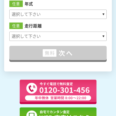
年式
任意
走行距離
任意
次へ
無料