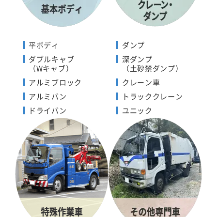
平ボディ
ダンプ
ダブルキャブ
深ダンプ
（Wキャブ）
（土砂禁ダンプ）
アルミブロック
クレーン車
アルミバン
トラッククレーン
ドライバン
ユニック