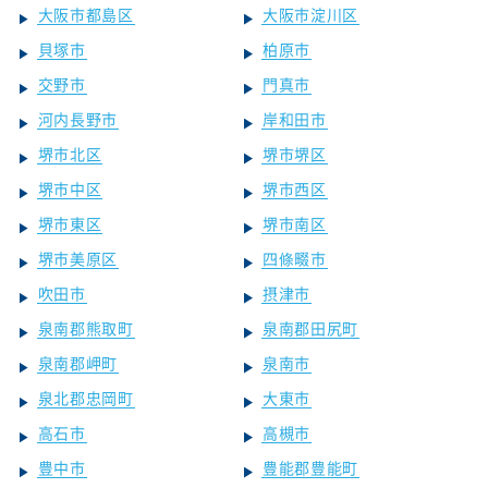
大阪市都島区
大阪市淀川区
貝塚市
柏原市
交野市
門真市
河内長野市
岸和田市
堺市北区
堺市堺区
堺市中区
堺市西区
堺市東区
堺市南区
堺市美原区
四條畷市
吹田市
摂津市
泉南郡熊取町
泉南郡田尻町
泉南郡岬町
泉南市
泉北郡忠岡町
大東市
高石市
高槻市
豊中市
豊能郡豊能町