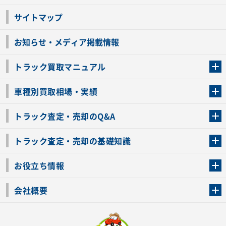
サイトマップ
お知らせ・メディア掲載情報
トラック買取マニュアル
トラック買取の流れ
トラックの自動車税還付について
お客様の声一覧
よくあるご質問
トラック高価買取の理由
車種別買取相場・実績
車種別買取相場・実績
トラック査定・売却のQ&A
トラック査定・売却のQ&A
ローンが残っているトラックでも売ることが出来る？
所有者が亡くなっているトラックを売ることは出来る？
車検切れのトラックも売ることが出来るの？
売るか迷ってるけどトラック査定を受けてもいいの？
トラック査定・売却の基礎知識
トラック査定のチェックポイント
トラックの査定額を上げるコツ
トラック査定を受けるベストタイミング
カーネクストのトラック買取と下取りを比較
トラック買取一括査定のメリット・デメリット
個人売買でトラックを売る方法やメリット・デメリット
お役立ち情報
車関連コラム
車モデル別 スペック一覧
トラックの買取手続きに必要な書類
トラックの運転免許の自主返納について
トラック購入時の注意点
会社概要
運営会社
利用規約
プライバシーポリシー
反社会的勢力排除宣言