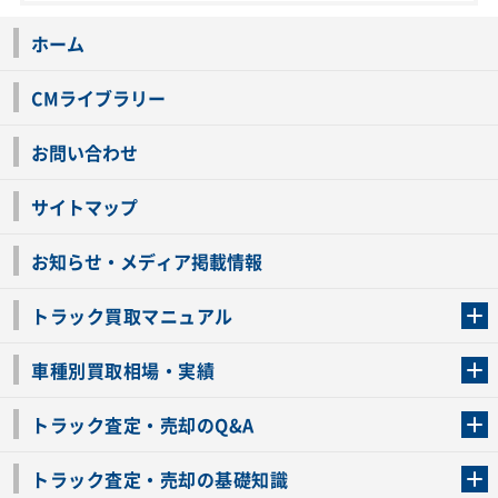
ホーム
CMライブラリー
お問い合わせ
サイトマップ
お知らせ・メディア掲載情報
トラック買取マニュアル
トラック買取の流れ
トラックの自動車税還付について
お客様の声一覧
よくあるご質問
トラック高価買取の理由
車種別買取相場・実績
車種別買取相場・実績
トラック査定・売却のQ&A
トラック査定・売却のQ&A
ローンが残っているトラックでも売ることが出来る？
所有者が亡くなっているトラックを売ることは出来る？
車検切れのトラックも売ることが出来るの？
売るか迷ってるけどトラック査定を受けてもいいの？
トラック査定・売却の基礎知識