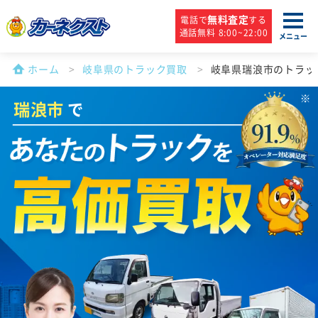
無料査定
電話で
する
通話無料 8:00~22:00
メニュー
ホーム
岐阜県のトラック買取
岐阜県瑞浪市のトラッ
瑞浪市
で