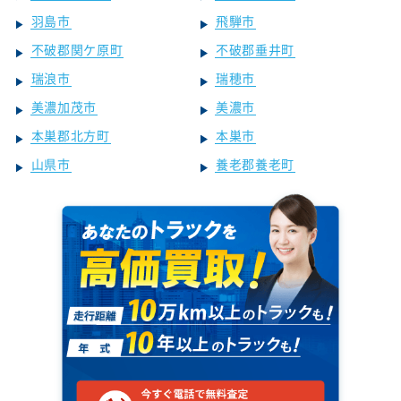
羽島市
飛騨市
不破郡関ケ原町
不破郡垂井町
瑞浪市
瑞穂市
美濃加茂市
美濃市
本巣郡北方町
本巣市
山県市
養老郡養老町