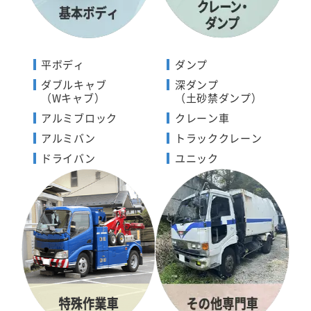
平ボディ
ダンプ
ダブルキャブ
深ダンプ
（Wキャブ）
（土砂禁ダンプ）
アルミブロック
クレーン車
アルミバン
トラッククレーン
ドライバン
ユニック