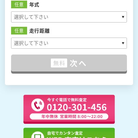
年式
任意
走行距離
任意
次へ
無料