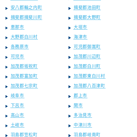
安八郡輪之内町
揖斐郡池田町
揖斐郡揖斐川町
揖斐郡大野町
恵那市
大垣市
大野郡白川村
海津市
各務原市
可児郡御嵩町
可児市
加茂郡川辺町
加茂郡坂祝町
加茂郡白川町
加茂郡富加町
加茂郡東白川村
加茂郡七宗町
加茂郡八百津町
岐阜市
郡上市
下呂市
関市
高山市
多治見市
土岐市
中津川市
羽島郡笠松町
羽島郡岐南町