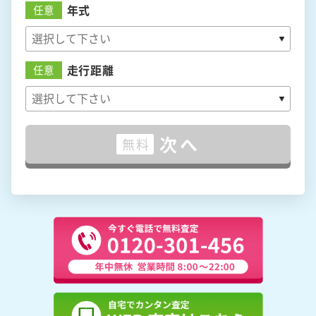
年式
任意
走行距離
任意
次へ
無料