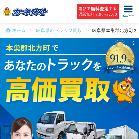
無料査定
電話で
する
通話無料 8:00~22:00
メニュー
ホーム
岐阜県のトラック買取
岐阜県本巣郡北方町の
本巣郡北方町
で