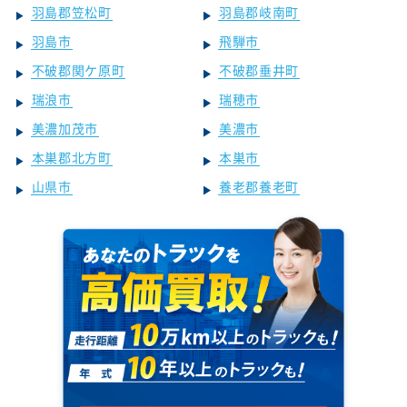
羽島郡笠松町
羽島郡岐南町
羽島市
飛騨市
不破郡関ケ原町
不破郡垂井町
瑞浪市
瑞穂市
美濃加茂市
美濃市
本巣郡北方町
本巣市
山県市
養老郡養老町