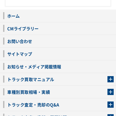
ホーム
CMライブラリー
お問い合わせ
サイトマップ
お知らせ・メディア掲載情報
トラック買取マニュアル
トラック買取の流れ
トラックの自動車税還付について
お客様の声一覧
よくあるご質問
トラック高価買取の理由
車種別買取相場・実績
車種別買取相場・実績
トラック査定・売却のQ&A
トラック査定・売却のQ&A
ローンが残っているトラックでも売ることが出来る？
所有者が亡くなっているトラックを売ることは出来る？
車検切れのトラックも売ることが出来るの？
売るか迷ってるけどトラック査定を受けてもいいの？