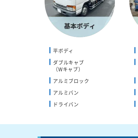
平ボディ
ダブルキャブ
（Wキャブ）
アルミブロック
アルミバン
ドライバン