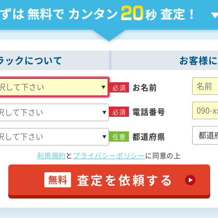
ラックについて
お客様に
お名前
必須
電話番号
必須
都道府県
任意
利用規約
と
プライバシーポリシー
に
同意の上
査定を依頼する
無料