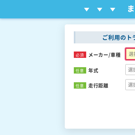
ご利用のト
メーカー/
車種
必須
年式
任意
走行距離
任意