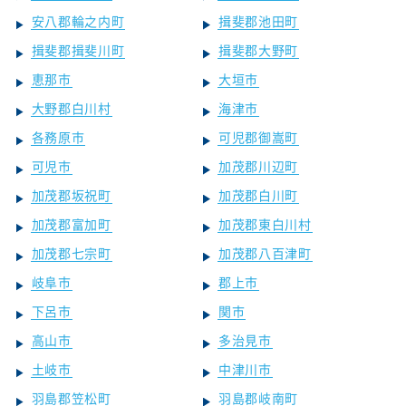
安八郡輪之内町
揖斐郡池田町
揖斐郡揖斐川町
揖斐郡大野町
恵那市
大垣市
大野郡白川村
海津市
各務原市
可児郡御嵩町
可児市
加茂郡川辺町
加茂郡坂祝町
加茂郡白川町
加茂郡富加町
加茂郡東白川村
加茂郡七宗町
加茂郡八百津町
岐阜市
郡上市
下呂市
関市
高山市
多治見市
土岐市
中津川市
羽島郡笠松町
羽島郡岐南町