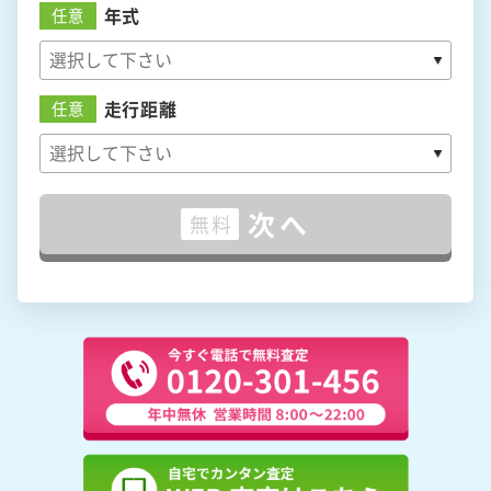
年式
任意
走行距離
任意
次へ
無料