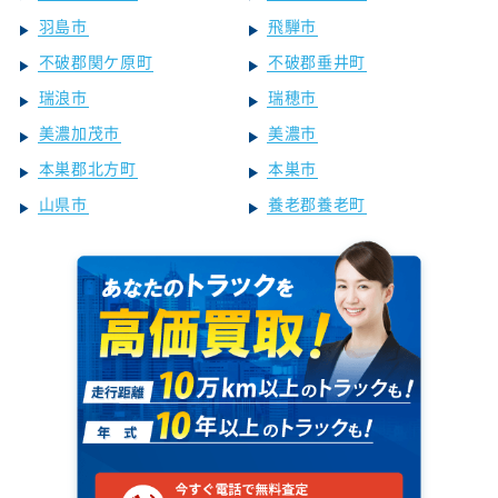
羽島市
飛騨市
不破郡関ケ原町
不破郡垂井町
瑞浪市
瑞穂市
美濃加茂市
美濃市
本巣郡北方町
本巣市
山県市
養老郡養老町