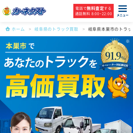
無料査定
電話で
する
通話無料 8:00~22:00
メニュー
ホーム
岐阜県のトラック買取
岐阜県本巣市のトラッ
本巣市
で