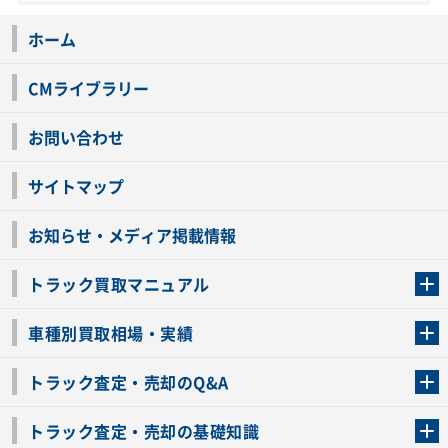
ホーム
CMライブラリー
お問い合わせ
サイトマップ
お知らせ・メディア掲載情報
トラック買取マニュアル
トラック買取の流れ
トラックの自動車税還付について
お客様の声一覧
よくあるご質問
トラック高価買取の理由
車種別買取相場・実績
車種別買取相場・実績
トラック査定・売却のQ&A
トラック査定・売却のQ&A
ローンが残っているトラックでも売ることが出来る？
所有者が亡くなっているトラックを売ることは出来る？
車検切れのトラックも売ることが出来るの？
売るか迷ってるけどトラック査定を受けてもいいの？
トラック査定・売却の基礎知識