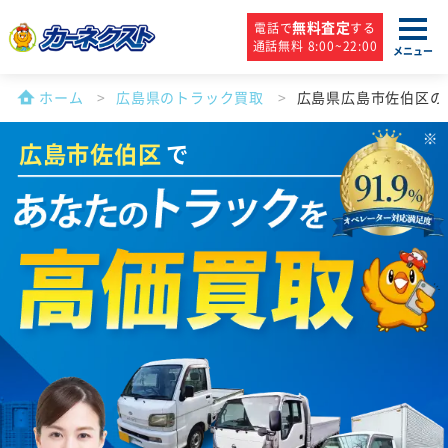
無料査定
電話で
する
通話無料 8:00~22:00
メニュー
ホーム
広島県のトラック買取
広島県広島市佐伯区の
広島市佐伯区
で