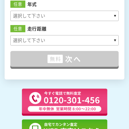
年式
任意
走行距離
任意
次へ
無料