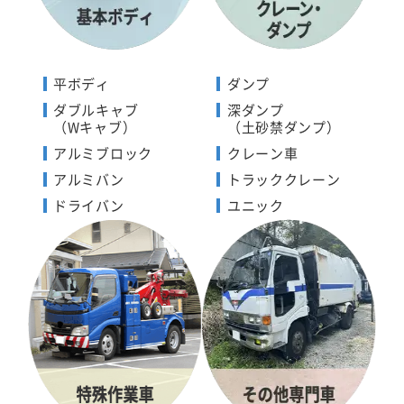
平ボディ
ダンプ
ダブルキャブ
深ダンプ
（Wキャブ）
（土砂禁ダンプ）
アルミブロック
クレーン車
アルミバン
トラッククレーン
ドライバン
ユニック