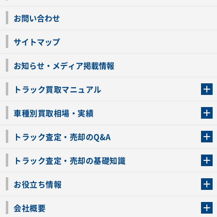
お問い合わせ
サイトマップ
お知らせ・メディア掲載情報
トラック買取マニュアル
トラック買取の流れ
トラックの自動車税還付について
お客様の声一覧
よくあるご質問
トラック高価買取の理由
車種別買取相場・実績
車種別買取相場・実績
トラック査定・売却のQ&A
トラック査定・売却のQ&A
ローンが残っているトラックでも売ることが出来る？
所有者が亡くなっているトラックを売ることは出来る？
車検切れのトラックも売ることが出来るの？
売るか迷ってるけどトラック査定を受けてもいいの？
トラック査定・売却の基礎知識
トラック査定のチェックポイント
トラックの査定額を上げるコツ
トラック査定を受けるベストタイミング
カーネクストのトラック買取と下取りを比較
トラック買取一括査定のメリット・デメリット
個人売買でトラックを売る方法やメリット・デメリット
お役立ち情報
車関連コラム
車モデル別 スペック一覧
トラックの買取手続きに必要な書類
トラックの運転免許の自主返納について
トラック購入時の注意点
会社概要