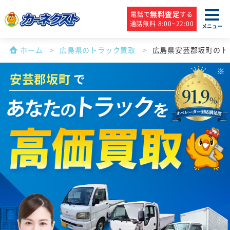
無料査定
電話で
する
通話無料 8:00~22:00
メニュー
ホーム
広島県のトラック買取
広島県安芸郡坂町のト
安芸郡坂町
で