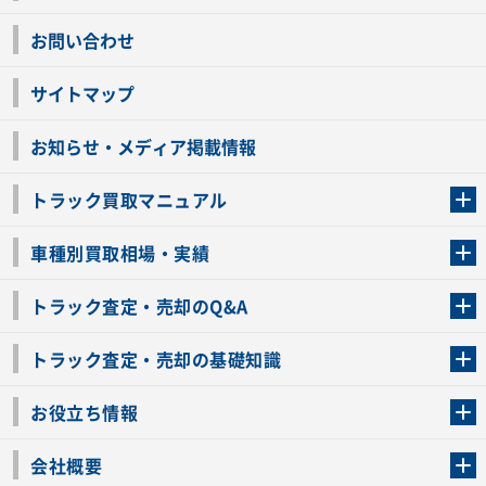
お問い合わせ
サイトマップ
お知らせ・メディア掲載情報
トラック買取マニュアル
トラック買取の流れ
トラックの自動車税還付について
お客様の声一覧
よくあるご質問
トラック高価買取の理由
車種別買取相場・実績
車種別買取相場・実績
トラック査定・売却のQ&A
トラック査定・売却のQ&A
ローンが残っているトラックでも売ることが出来る？
所有者が亡くなっているトラックを売ることは出来る？
車検切れのトラックも売ることが出来るの？
売るか迷ってるけどトラック査定を受けてもいいの？
トラック査定・売却の基礎知識
トラック査定のチェックポイント
トラックの査定額を上げるコツ
トラック査定を受けるベストタイミング
カーネクストのトラック買取と下取りを比較
トラック買取一括査定のメリット・デメリット
個人売買でトラックを売る方法やメリット・デメリット
お役立ち情報
車関連コラム
車モデル別 スペック一覧
トラックの買取手続きに必要な書類
トラックの運転免許の自主返納について
トラック購入時の注意点
会社概要