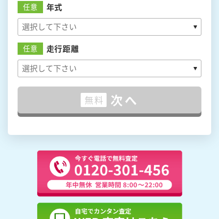
年式
任意
走行距離
任意
次へ
無料