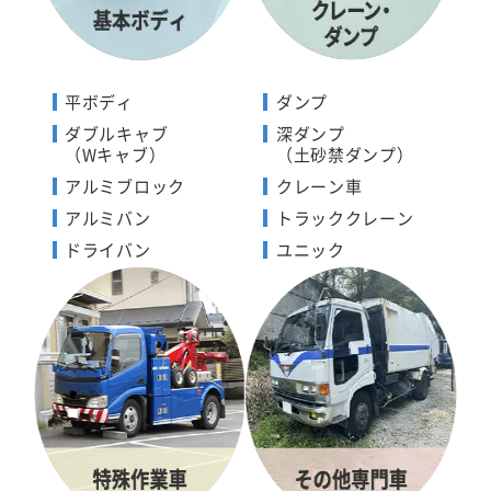
平ボディ
ダンプ
ダブルキャブ
深ダンプ
（Wキャブ）
（土砂禁ダンプ）
アルミブロック
クレーン車
アルミバン
トラッククレーン
ドライバン
ユニック