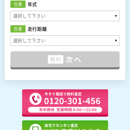
年式
任意
走行距離
任意
次へ
無料