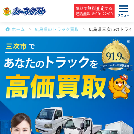
無料査定
電話で
する
通話無料 8:00~22:00
メニュー
ホーム
広島県のトラック買取
広島県三次市のトラッ
三次市
で