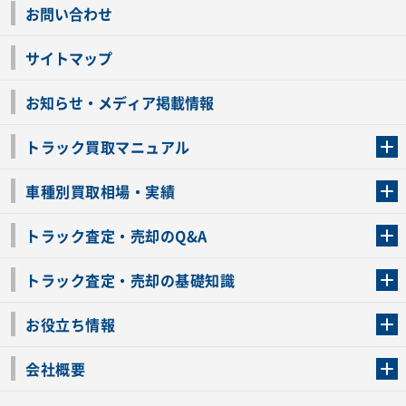
お問い合わせ
サイトマップ
お知らせ・メディア掲載情報
トラック買取マニュアル
トラック買取の流れ
トラックの自動車税還付について
お客様の声一覧
よくあるご質問
トラック高価買取の理由
車種別買取相場・実績
車種別買取相場・実績
トラック査定・売却のQ&A
トラック査定・売却のQ&A
ローンが残っているトラックでも売ることが出来る？
所有者が亡くなっているトラックを売ることは出来る？
車検切れのトラックも売ることが出来るの？
売るか迷ってるけどトラック査定を受けてもいいの？
トラック査定・売却の基礎知識
トラック査定のチェックポイント
トラックの査定額を上げるコツ
トラック査定を受けるベストタイミング
カーネクストのトラック買取と下取りを比較
トラック買取一括査定のメリット・デメリット
個人売買でトラックを売る方法やメリット・デメリット
お役立ち情報
車関連コラム
車モデル別 スペック一覧
トラックの買取手続きに必要な書類
トラックの運転免許の自主返納について
トラック購入時の注意点
会社概要
運営会社
利用規約
プライバシーポリシー
反社会的勢力排除宣言