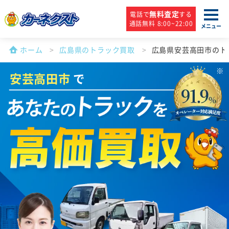
無料査定
電話で
する
通話無料 8:00~22:00
メニュー
ホーム
広島県のトラック買取
広島県安芸高田市のト
安芸高田市
で