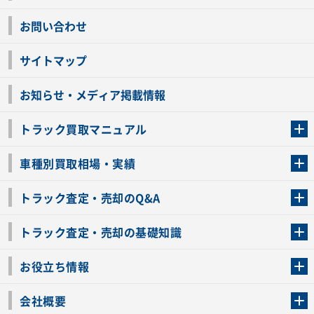
お問い合わせ
サイトマップ
お知らせ・メディア掲載情報
トラック買取マニュアル
トラック買取の流れ
トラックの自動車税還付について
お客様の声一覧
よくあるご質問
トラック高価買取の理由
車種別買取相場・実績
車種別買取相場・実績
トラック査定・売却のQ&A
トラック査定・売却のQ&A
ローンが残っているトラックでも売ることが出来る？
所有者が亡くなっているトラックを売ることは出来る？
車検切れのトラックも売ることが出来るの？
売るか迷ってるけどトラック査定を受けてもいいの？
トラック査定・売却の基礎知識
トラック査定のチェックポイント
トラックの査定額を上げるコツ
トラック査定を受けるベストタイミング
カーネクストのトラック買取と下取りを比較
トラック買取一括査定のメリット・デメリット
個人売買でトラックを売る方法やメリット・デメリット
お役立ち情報
車関連コラム
車モデル別 スペック一覧
トラックの買取手続きに必要な書類
トラックの運転免許の自主返納について
トラック購入時の注意点
会社概要