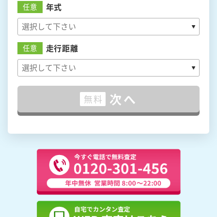
年式
任意
走行距離
任意
次へ
無料