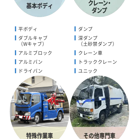
平ボディ
ダンプ
ダブルキャブ
深ダンプ
（Wキャブ）
（土砂禁ダンプ）
アルミブロック
クレーン車
アルミバン
トラッククレーン
ドライバン
ユニック