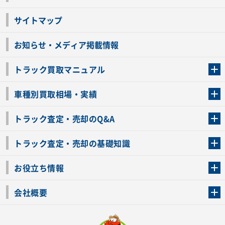
サイトマップ
お知らせ・メディア掲載情報
トラック買取マニュアル
トラック買取の流れ
トラックの自動車税還付について
お客様の声一覧
よくあるご質問
トラック高価買取の理由
車種別買取相場・実績
車種別買取相場・実績
トラック査定・売却のQ&A
トラック査定・売却のQ&A
ローンが残っているトラックでも売ることが出来る？
所有者が亡くなっているトラックを売ることは出来る？
車検切れのトラックも売ることが出来るの？
売るか迷ってるけどトラック査定を受けてもいいの？
トラック査定・売却の基礎知識
トラック査定のチェックポイント
トラックの査定額を上げるコツ
トラック査定を受けるベストタイミング
カーネクストのトラック買取と下取りを比較
トラック買取一括査定のメリット・デメリット
個人売買でトラックを売る方法やメリット・デメリット
お役立ち情報
車関連コラム
車モデル別 スペック一覧
トラックの買取手続きに必要な書類
トラックの運転免許の自主返納について
トラック購入時の注意点
会社概要
運営会社
利用規約
プライバシーポリシー
反社会的勢力排除宣言