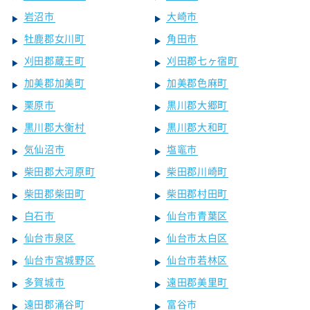
岩沼市
大崎市
牡鹿郡女川町
角田市
刈田郡蔵王町
刈田郡七ヶ宿町
加美郡加美町
加美郡色麻町
栗原市
黒川郡大郷町
黒川郡大衡村
黒川郡大和町
気仙沼市
塩竈市
柴田郡大河原町
柴田郡川崎町
柴田郡柴田町
柴田郡村田町
白石市
仙台市青葉区
仙台市泉区
仙台市太白区
仙台市宮城野区
仙台市若林区
多賀城市
遠田郡美里町
遠田郡涌谷町
富谷市