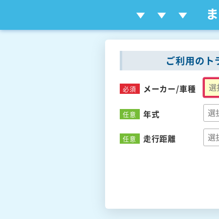
ご利用のト
メーカー/
車種
必須
年式
任意
走行距離
任意