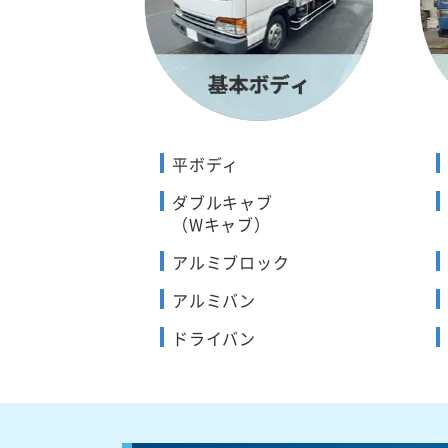
平ボディ
ダブルキャブ
（Wキャブ）
アルミブロック
アルミバン
ドライバン