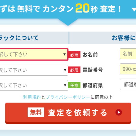
ラックについて
お客様に
お名前
必須
電話番号
必須
都道府県
任意
利用規約
と
プライバシーポリシー
に
同意の上
査定を依頼する
無料