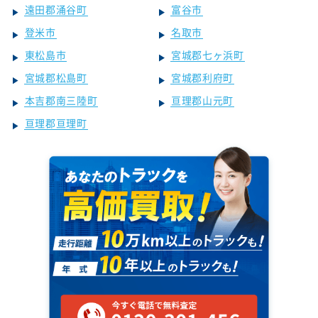
遠田郡涌谷町
富谷市
登米市
名取市
東松島市
宮城郡七ヶ浜町
宮城郡松島町
宮城郡利府町
本吉郡南三陸町
亘理郡山元町
亘理郡亘理町