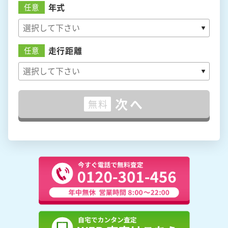
年式
任意
走行距離
任意
次へ
無料