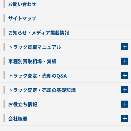
お問い合わせ
サイトマップ
お知らせ・メディア掲載情報
トラック買取マニュアル
トラック買取の流れ
トラックの自動車税還付について
お客様の声一覧
よくあるご質問
トラック高価買取の理由
車種別買取相場・実績
車種別買取相場・実績
トラック査定・売却のQ&A
トラック査定・売却のQ&A
ローンが残っているトラックでも売ることが出来る？
所有者が亡くなっているトラックを売ることは出来る？
車検切れのトラックも売ることが出来るの？
売るか迷ってるけどトラック査定を受けてもいいの？
トラック査定・売却の基礎知識
トラック査定のチェックポイント
トラックの査定額を上げるコツ
トラック査定を受けるベストタイミング
カーネクストのトラック買取と下取りを比較
トラック買取一括査定のメリット・デメリット
個人売買でトラックを売る方法やメリット・デメリット
お役立ち情報
車関連コラム
車モデル別 スペック一覧
トラックの買取手続きに必要な書類
トラックの運転免許の自主返納について
トラック購入時の注意点
会社概要
運営会社
利用規約
プライバシーポリシー
反社会的勢力排除宣言