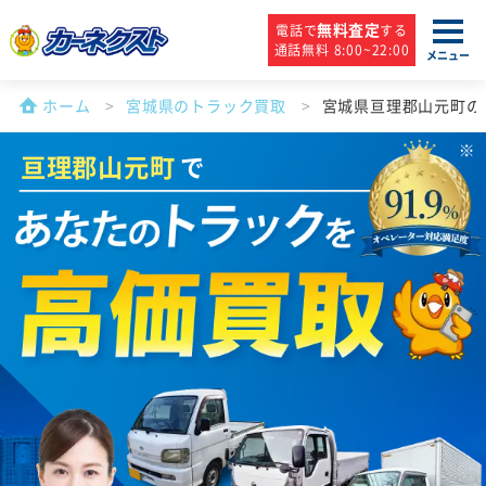
無料査定
電話で
する
通話無料 8:00~22:00
メニュー
ホーム
宮城県のトラック買取
宮城県亘理郡山元町の
亘理郡山元町
で