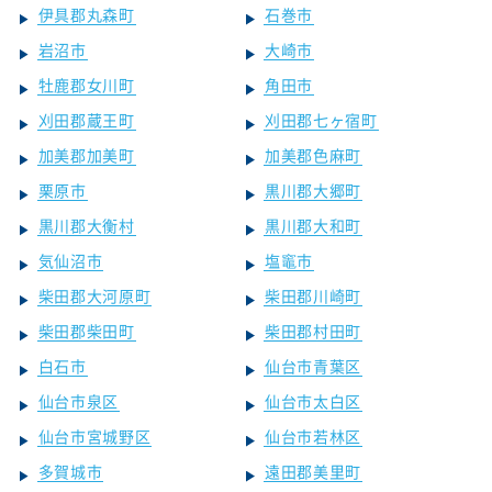
伊具郡丸森町
石巻市
岩沼市
大崎市
牡鹿郡女川町
角田市
刈田郡蔵王町
刈田郡七ヶ宿町
加美郡加美町
加美郡色麻町
栗原市
黒川郡大郷町
黒川郡大衡村
黒川郡大和町
気仙沼市
塩竈市
柴田郡大河原町
柴田郡川崎町
柴田郡柴田町
柴田郡村田町
白石市
仙台市青葉区
仙台市泉区
仙台市太白区
仙台市宮城野区
仙台市若林区
多賀城市
遠田郡美里町