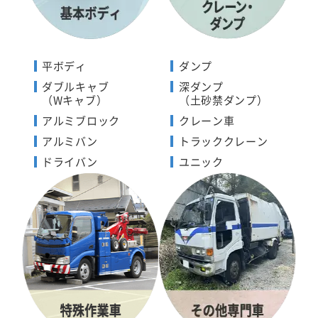
平ボディ
ダンプ
ダブルキャブ
深ダンプ
（Wキャブ）
（土砂禁ダンプ）
アルミブロック
クレーン車
アルミバン
トラッククレーン
ドライバン
ユニック