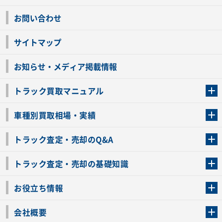
お問い合わせ
サイトマップ
お知らせ・メディア掲載情報
トラック買取マニュアル
トラック買取の流れ
トラックの自動車税還付について
お客様の声一覧
よくあるご質問
トラック高価買取の理由
車種別買取相場・実績
車種別買取相場・実績
トラック査定・売却のQ&A
トラック査定・売却のQ&A
ローンが残っているトラックでも売ることが出来る？
所有者が亡くなっているトラックを売ることは出来る？
車検切れのトラックも売ることが出来るの？
売るか迷ってるけどトラック査定を受けてもいいの？
トラック査定・売却の基礎知識
トラック査定のチェックポイント
トラックの査定額を上げるコツ
トラック査定を受けるベストタイミング
カーネクストのトラック買取と下取りを比較
トラック買取一括査定のメリット・デメリット
個人売買でトラックを売る方法やメリット・デメリット
お役立ち情報
車関連コラム
車モデル別 スペック一覧
トラックの買取手続きに必要な書類
トラックの運転免許の自主返納について
トラック購入時の注意点
会社概要