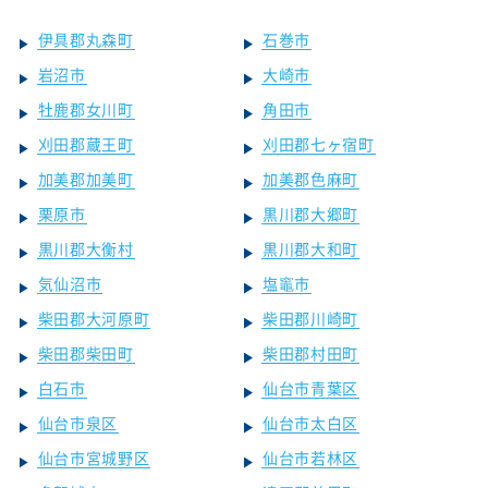
伊具郡丸森町
石巻市
岩沼市
大崎市
牡鹿郡女川町
角田市
刈田郡蔵王町
刈田郡七ヶ宿町
加美郡加美町
加美郡色麻町
栗原市
黒川郡大郷町
黒川郡大衡村
黒川郡大和町
気仙沼市
塩竈市
柴田郡大河原町
柴田郡川崎町
柴田郡柴田町
柴田郡村田町
白石市
仙台市青葉区
仙台市泉区
仙台市太白区
仙台市宮城野区
仙台市若林区