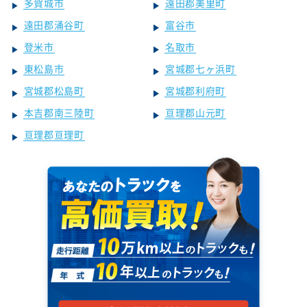
多賀城市
遠田郡美里町
遠田郡涌谷町
富谷市
登米市
名取市
東松島市
宮城郡七ヶ浜町
宮城郡松島町
宮城郡利府町
本吉郡南三陸町
亘理郡山元町
亘理郡亘理町