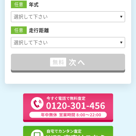
年式
任意
走行距離
任意
次へ
無料