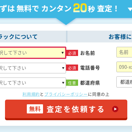
ラックについて
お客様に
お名前
必須
電話番号
必須
都道府県
任意
利用規約
と
プライバシーポリシー
に
同意の上
査定を依頼する
無料