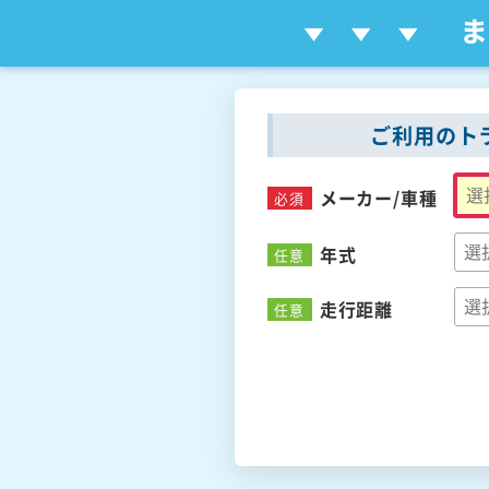
ご利用のト
メーカー/
車種
必須
年式
任意
走行距離
任意