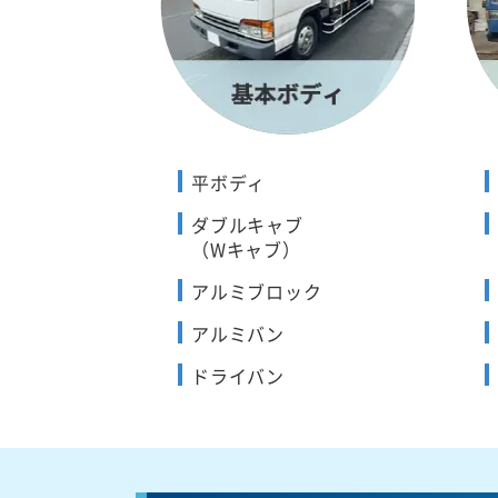
平ボディ
ダブルキャブ
（Wキャブ）
アルミブロック
アルミバン
ドライバン