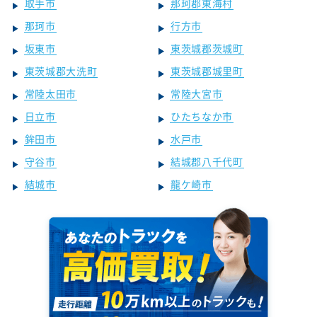
取手市
那珂郡東海村
那珂市
行方市
坂東市
東茨城郡茨城町
東茨城郡大洗町
東茨城郡城里町
常陸太田市
常陸大宮市
日立市
ひたちなか市
鉾田市
水戸市
守谷市
結城郡八千代町
結城市
龍ケ崎市