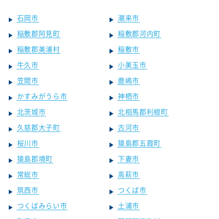
石岡市
潮来市
稲敷郡阿見町
稲敷郡河内町
稲敷郡美浦村
稲敷市
牛久市
小美玉市
笠間市
鹿嶋市
かすみがうら市
神栖市
北茨城市
北相馬郡利根町
久慈郡大子町
古河市
桜川市
猿島郡五霞町
猿島郡境町
下妻市
常総市
高萩市
筑西市
つくば市
つくばみらい市
土浦市