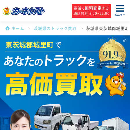
無料査定
電話で
する
通話無料 8:00~22:00
メニュー
ホーム
茨城県のトラック買取
茨城県東茨城郡城里町
東茨城郡城里町
で