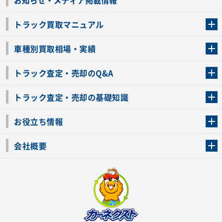
トラック買取マニュアル
トラック買取の流れ
トラックの自動車税還付について
お客様の声一覧
よくあるご質問
トラック高価買取の理由
車種別買取相場・実績
車種別買取相場・実績
トラック査定・売却のQ&A
トラック査定・売却のQ&A
ローンが残っているトラックでも売ることが出来る？
所有者が亡くなっているトラックを売ることは出来る？
車検切れのトラックも売ることが出来るの？
売るか迷ってるけどトラック査定を受けてもいいの？
トラック査定・売却の基礎知識
トラック査定のチェックポイント
トラックの査定額を上げるコツ
トラック査定を受けるベストタイミング
カーネクストのトラック買取と下取りを比較
トラック買取一括査定のメリット・デメリット
個人売買でトラックを売る方法やメリット・デメリット
お役立ち情報
車関連コラム
車モデル別 スペック一覧
トラックの買取手続きに必要な書類
トラックの運転免許の自主返納について
トラック購入時の注意点
会社概要
運営会社
利用規約
プライバシーポリシー
反社会的勢力排除宣言