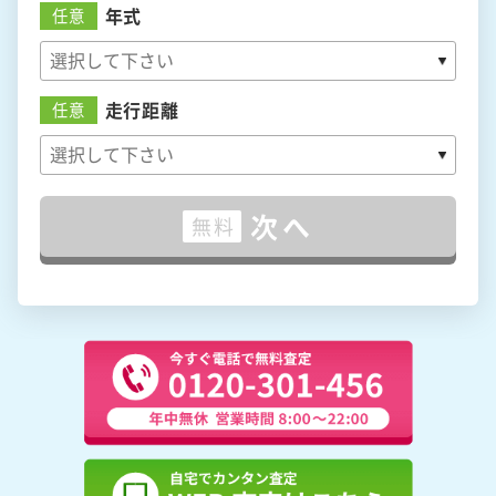
年式
任意
走行距離
任意
次へ
無料