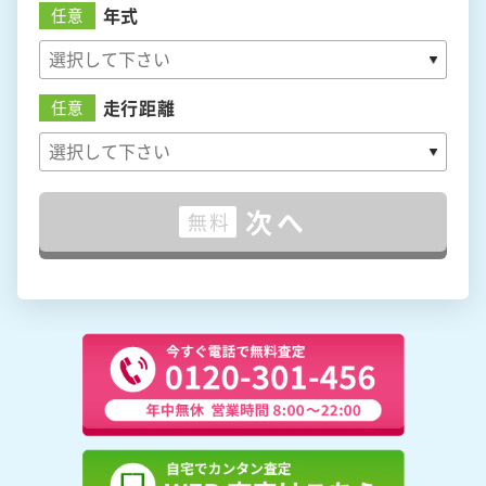
年式
任意
走行距離
任意
次へ
無料