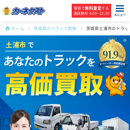
無料査定
電話で
する
通話無料 8:00~22:00
メニュー
ホーム
茨城県のトラック買取
茨城県土浦市のトラッ
土浦市
で