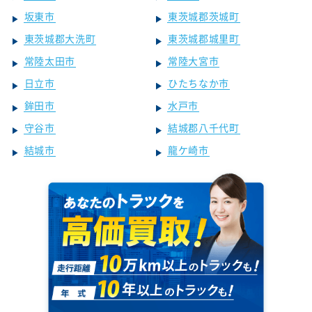
坂東市
東茨城郡茨城町
東茨城郡大洗町
東茨城郡城里町
常陸太田市
常陸大宮市
日立市
ひたちなか市
鉾田市
水戸市
守谷市
結城郡八千代町
結城市
龍ケ崎市