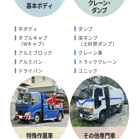
平ボディ
ダンプ
ダブルキャブ
深ダンプ
（Wキャブ）
（土砂禁ダンプ）
アルミブロック
クレーン車
アルミバン
トラッククレーン
ドライバン
ユニック