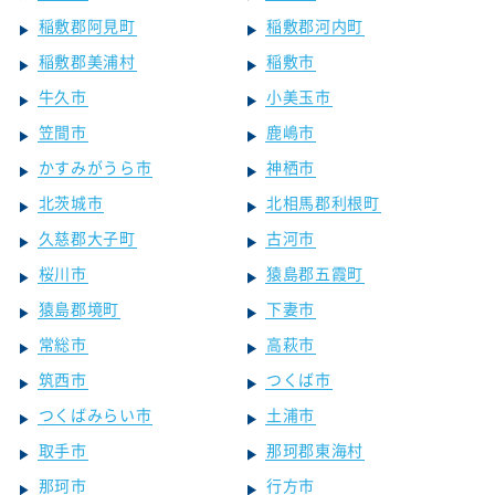
稲敷郡阿見町
稲敷郡河内町
稲敷郡美浦村
稲敷市
牛久市
小美玉市
笠間市
鹿嶋市
かすみがうら市
神栖市
北茨城市
北相馬郡利根町
久慈郡大子町
古河市
桜川市
猿島郡五霞町
猿島郡境町
下妻市
常総市
高萩市
筑西市
つくば市
つくばみらい市
土浦市
取手市
那珂郡東海村
那珂市
行方市