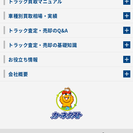
トラック買取マニュアル
トラック買取の流れ
トラックの自動車税還付について
お客様の声一覧
よくあるご質問
トラック高価買取の理由
車種別買取相場・実績
車種別買取相場・実績
トラック査定・売却のQ&A
トラック査定・売却のQ&A
ローンが残っているトラックでも売ることが出来る？
所有者が亡くなっているトラックを売ることは出来る？
車検切れのトラックも売ることが出来るの？
売るか迷ってるけどトラック査定を受けてもいいの？
トラック査定・売却の基礎知識
トラック査定のチェックポイント
トラックの査定額を上げるコツ
トラック査定を受けるベストタイミング
カーネクストのトラック買取と下取りを比較
トラック買取一括査定のメリット・デメリット
個人売買でトラックを売る方法やメリット・デメリット
お役立ち情報
車関連コラム
車モデル別 スペック一覧
トラックの買取手続きに必要な書類
トラックの運転免許の自主返納について
トラック購入時の注意点
会社概要
運営会社
利用規約
プライバシーポリシー
反社会的勢力排除宣言