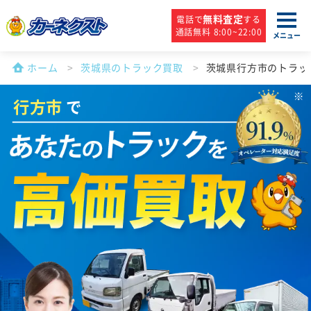
無料査定
電話で
する
通話無料 8:00~22:00
メニュー
ホーム
茨城県のトラック買取
茨城県行方市のトラッ
行方市
で