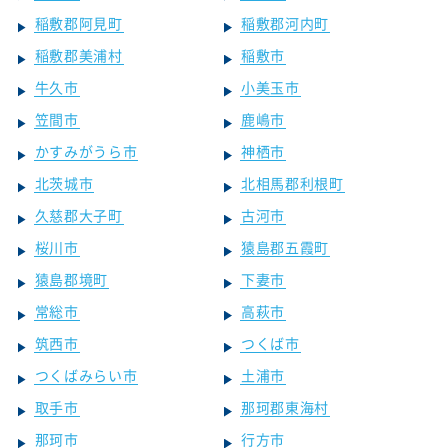
稲敷郡阿見町
稲敷郡河内町
稲敷郡美浦村
稲敷市
牛久市
小美玉市
笠間市
鹿嶋市
かすみがうら市
神栖市
北茨城市
北相馬郡利根町
久慈郡大子町
古河市
桜川市
猿島郡五霞町
猿島郡境町
下妻市
常総市
高萩市
筑西市
つくば市
つくばみらい市
土浦市
取手市
那珂郡東海村
那珂市
行方市