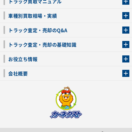
トラック買取マニュアル
トラック買取の流れ
トラックの自動車税還付について
お客様の声一覧
よくあるご質問
トラック高価買取の理由
車種別買取相場・実績
車種別買取相場・実績
トラック査定・売却のQ&A
トラック査定・売却のQ&A
ローンが残っているトラックでも売ることが出来る？
所有者が亡くなっているトラックを売ることは出来る？
車検切れのトラックも売ることが出来るの？
売るか迷ってるけどトラック査定を受けてもいいの？
トラック査定・売却の基礎知識
トラック査定のチェックポイント
トラックの査定額を上げるコツ
トラック査定を受けるベストタイミング
カーネクストのトラック買取と下取りを比較
トラック買取一括査定のメリット・デメリット
個人売買でトラックを売る方法やメリット・デメリット
お役立ち情報
車関連コラム
車モデル別 スペック一覧
トラックの買取手続きに必要な書類
トラックの運転免許の自主返納について
トラック購入時の注意点
会社概要
運営会社
利用規約
プライバシーポリシー
反社会的勢力排除宣言