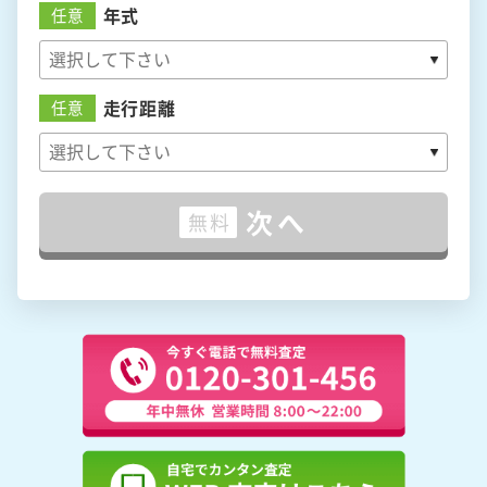
年式
任意
走行距離
任意
次へ
無料