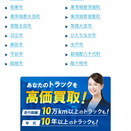
坂東市
東茨城郡茨城町
東茨城郡大洗町
東茨城郡城里町
常陸太田市
常陸大宮市
日立市
ひたちなか市
鉾田市
水戸市
守谷市
結城郡八千代町
結城市
龍ケ崎市