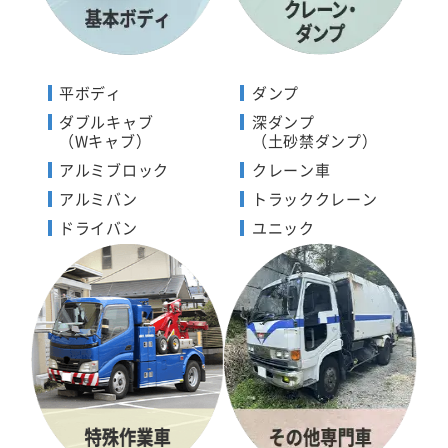
平ボディ
ダンプ
ダブルキャブ
深ダンプ
（Wキャブ）
（土砂禁ダンプ）
アルミブロック
クレーン車
アルミバン
トラッククレーン
ドライバン
ユニック