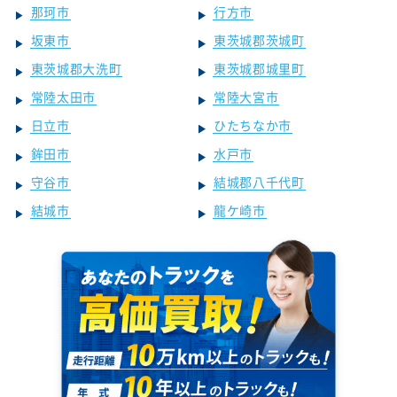
那珂市
行方市
坂東市
東茨城郡茨城町
東茨城郡大洗町
東茨城郡城里町
常陸太田市
常陸大宮市
日立市
ひたちなか市
鉾田市
水戸市
守谷市
結城郡八千代町
結城市
龍ケ崎市