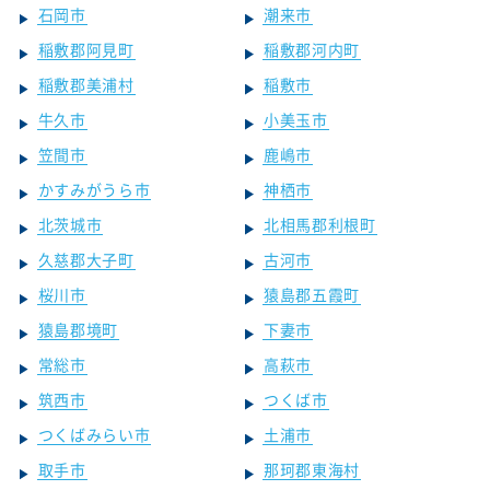
石岡市
潮来市
稲敷郡阿見町
稲敷郡河内町
稲敷郡美浦村
稲敷市
牛久市
小美玉市
笠間市
鹿嶋市
かすみがうら市
神栖市
北茨城市
北相馬郡利根町
久慈郡大子町
古河市
桜川市
猿島郡五霞町
猿島郡境町
下妻市
常総市
高萩市
筑西市
つくば市
つくばみらい市
土浦市
取手市
那珂郡東海村