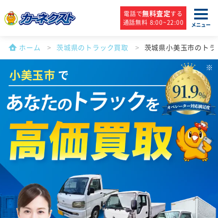
無料査定
電話で
する
通話無料 8:00~22:00
メニュー
ホーム
茨城県のトラック買取
茨城県小美玉市のトラ
小美玉市
で