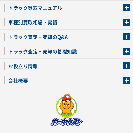
トラック買取マニュアル
トラック買取の流れ
トラックの自動車税還付について
お客様の声一覧
よくあるご質問
トラック高価買取の理由
車種別買取相場・実績
車種別買取相場・実績
トラック査定・売却のQ&A
トラック査定・売却のQ&A
ローンが残っているトラックでも売ることが出来る？
所有者が亡くなっているトラックを売ることは出来る？
車検切れのトラックも売ることが出来るの？
売るか迷ってるけどトラック査定を受けてもいいの？
トラック査定・売却の基礎知識
トラック査定のチェックポイント
トラックの査定額を上げるコツ
トラック査定を受けるベストタイミング
カーネクストのトラック買取と下取りを比較
トラック買取一括査定のメリット・デメリット
個人売買でトラックを売る方法やメリット・デメリット
お役立ち情報
車関連コラム
車モデル別 スペック一覧
トラックの買取手続きに必要な書類
トラックの運転免許の自主返納について
トラック購入時の注意点
会社概要
運営会社
利用規約
プライバシーポリシー
反社会的勢力排除宣言