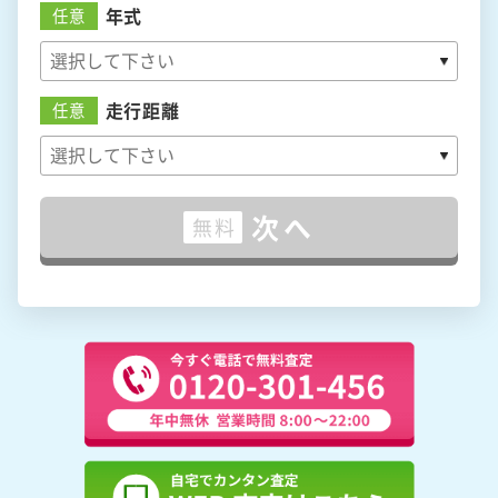
年式
任意
走行距離
任意
次へ
無料