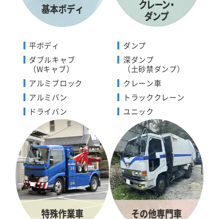
平ボディ
ダンプ
ダブルキャブ
深ダンプ
（Wキャブ）
（土砂禁ダンプ）
アルミブロック
クレーン車
アルミバン
トラッククレーン
ドライバン
ユニック