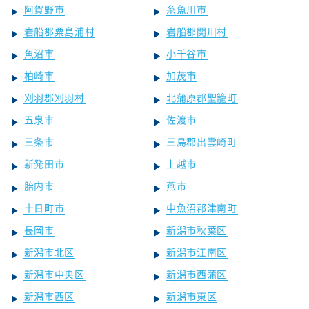
阿賀野市
糸魚川市
岩船郡粟島浦村
岩船郡関川村
魚沼市
小千谷市
柏崎市
加茂市
刈羽郡刈羽村
北蒲原郡聖籠町
五泉市
佐渡市
三条市
三島郡出雲崎町
新発田市
上越市
胎内市
燕市
十日町市
中魚沼郡津南町
長岡市
新潟市秋葉区
新潟市北区
新潟市江南区
新潟市中央区
新潟市西蒲区
新潟市西区
新潟市東区