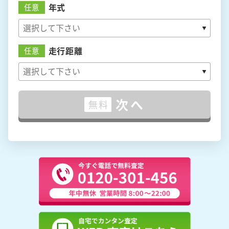
年式
任意
走行距離
任意
次へ
無料