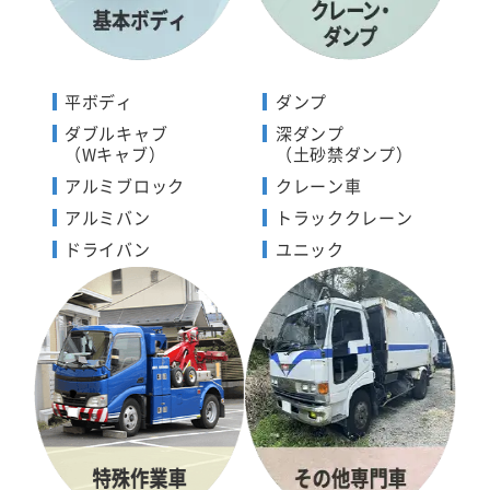
平ボディ
ダンプ
ダブルキャブ
深ダンプ
（Wキャブ）
（土砂禁ダンプ）
アルミブロック
クレーン車
アルミバン
トラッククレーン
ドライバン
ユニック