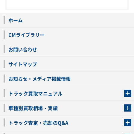
ホーム
CMライブラリー
お問い合わせ
サイトマップ
お知らせ・メディア掲載情報
トラック買取マニュアル
トラック買取の流れ
トラックの自動車税還付について
お客様の声一覧
よくあるご質問
トラック高価買取の理由
車種別買取相場・実績
車種別買取相場・実績
トラック査定・売却のQ&A
トラック査定・売却のQ&A
ローンが残っているトラックでも売ることが出来る？
所有者が亡くなっているトラックを売ることは出来る？
車検切れのトラックも売ることが出来るの？
売るか迷ってるけどトラック査定を受けてもいいの？