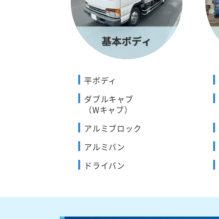
平ボディ
ダブルキャブ
（Wキャブ）
アルミブロック
アルミバン
ドライバン