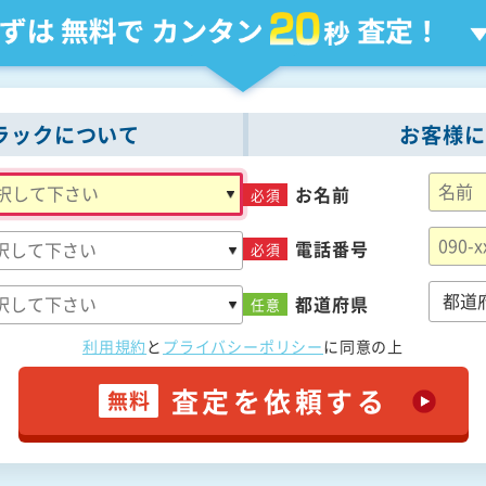
ラックについて
お客様に
お名前
必須
電話番号
必須
都道府県
任意
利用規約
と
プライバシーポリシー
に
同意の上
査定を依頼する
無料