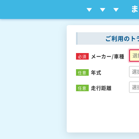
ご利用のト
メーカー/
車種
必須
年式
任意
走行距離
任意