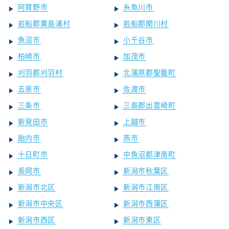
阿賀野市
糸魚川市
岩船郡粟島浦村
岩船郡関川村
魚沼市
小千谷市
柏崎市
加茂市
刈羽郡刈羽村
北蒲原郡聖籠町
五泉市
佐渡市
三条市
三島郡出雲崎町
新発田市
上越市
胎内市
燕市
十日町市
中魚沼郡津南町
長岡市
新潟市秋葉区
新潟市北区
新潟市江南区
新潟市中央区
新潟市西蒲区
新潟市西区
新潟市東区