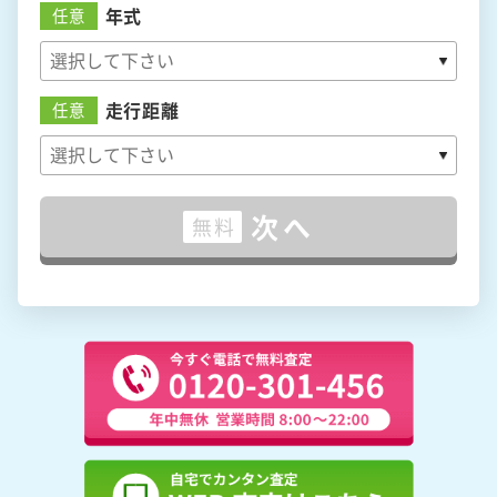
年式
任意
走行距離
任意
次へ
無料