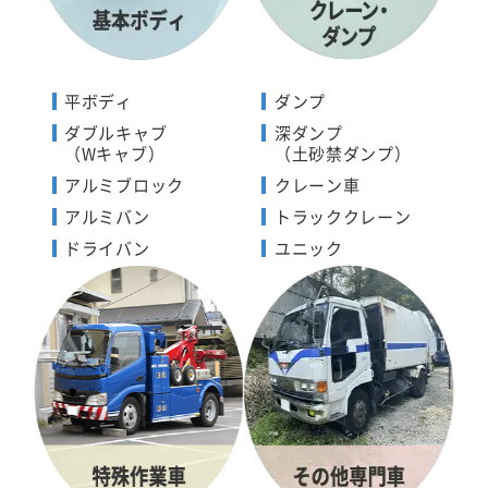
平ボディ
ダンプ
ダブルキャブ
深ダンプ
（Wキャブ）
（土砂禁ダンプ）
アルミブロック
クレーン車
アルミバン
トラッククレーン
ドライバン
ユニック