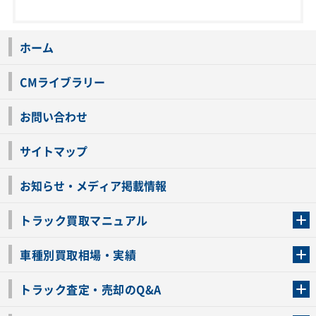
ホーム
CMライブラリー
お問い合わせ
サイトマップ
お知らせ・メディア掲載情報
トラック買取マニュアル
トラック買取の流れ
トラックの自動車税還付について
お客様の声一覧
よくあるご質問
トラック高価買取の理由
車種別買取相場・実績
車種別買取相場・実績
トラック査定・売却のQ&A
トラック査定・売却のQ&A
ローンが残っているトラックでも売ることが出来る？
所有者が亡くなっているトラックを売ることは出来る？
車検切れのトラックも売ることが出来るの？
売るか迷ってるけどトラック査定を受けてもいいの？