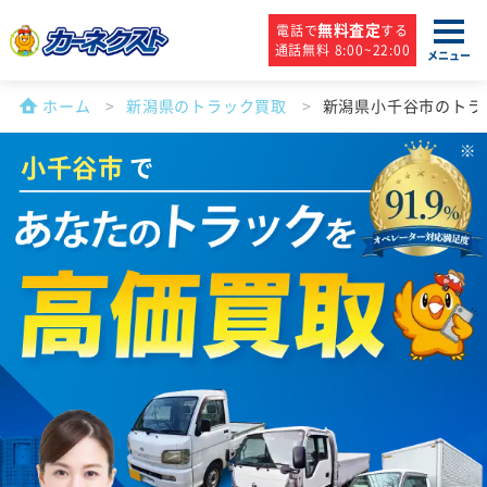
無料査定
電話で
する
通話無料 8:00~22:00
メニュー
ホーム
新潟県のトラック買取
新潟県小千谷市のトラ
小千谷市
で