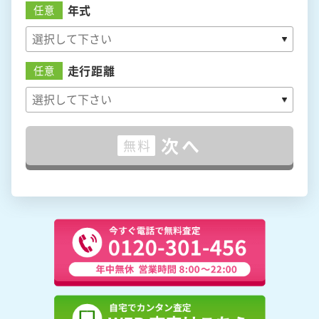
年式
任意
走行距離
任意
次へ
無料