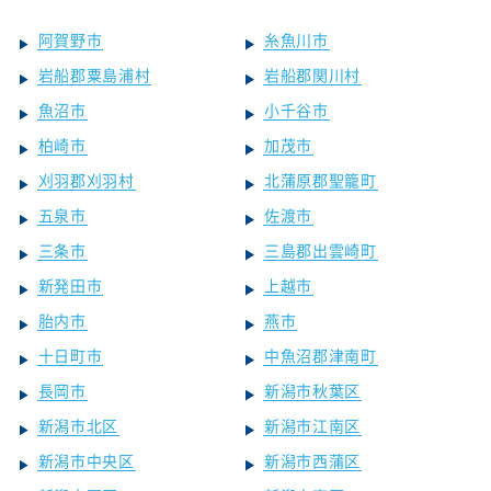
阿賀野市
糸魚川市
岩船郡粟島浦村
岩船郡関川村
魚沼市
小千谷市
柏崎市
加茂市
刈羽郡刈羽村
北蒲原郡聖籠町
五泉市
佐渡市
三条市
三島郡出雲崎町
新発田市
上越市
胎内市
燕市
十日町市
中魚沼郡津南町
長岡市
新潟市秋葉区
新潟市北区
新潟市江南区
新潟市中央区
新潟市西蒲区