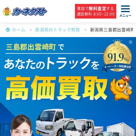
無料査定
電話で
する
通話無料 8:00~22:00
メニュー
ホーム
新潟県のトラック買取
新潟県三島郡出雲崎町
三島郡出雲崎町
で