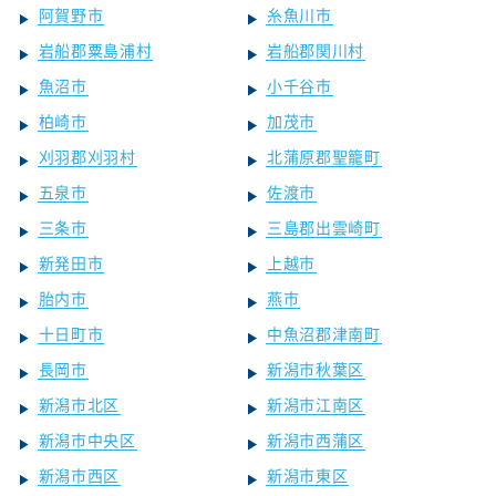
阿賀野市
糸魚川市
岩船郡粟島浦村
岩船郡関川村
魚沼市
小千谷市
柏崎市
加茂市
刈羽郡刈羽村
北蒲原郡聖籠町
五泉市
佐渡市
三条市
三島郡出雲崎町
新発田市
上越市
胎内市
燕市
十日町市
中魚沼郡津南町
長岡市
新潟市秋葉区
新潟市北区
新潟市江南区
新潟市中央区
新潟市西蒲区
新潟市西区
新潟市東区