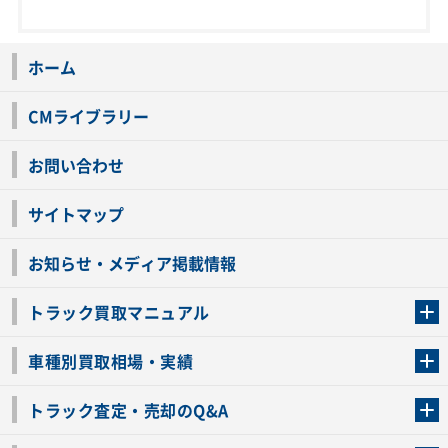
ホーム
CMライブラリー
お問い合わせ
サイトマップ
お知らせ・メディア掲載情報
トラック買取マニュアル
トラック買取の流れ
トラックの自動車税還付について
お客様の声一覧
よくあるご質問
トラック高価買取の理由
車種別買取相場・実績
車種別買取相場・実績
トラック査定・売却のQ&A
トラック査定・売却のQ&A
ローンが残っているトラックでも売ることが出来る？
所有者が亡くなっているトラックを売ることは出来る？
車検切れのトラックも売ることが出来るの？
売るか迷ってるけどトラック査定を受けてもいいの？