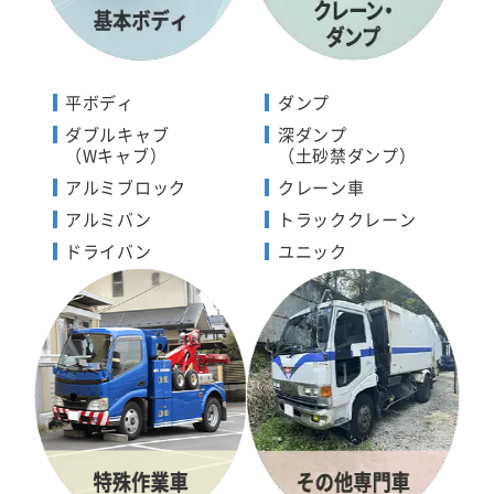
平ボディ
ダンプ
ダブルキャブ
深ダンプ
（Wキャブ）
（土砂禁ダンプ）
アルミブロック
クレーン車
アルミバン
トラッククレーン
ドライバン
ユニック