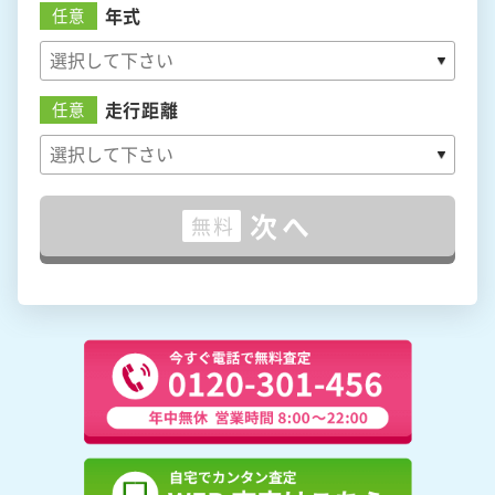
年式
任意
走行距離
任意
次へ
無料