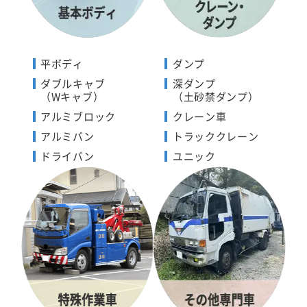
平ボディ
ダンプ
ダブルキャブ
深ダンプ
（Wキャブ）
（土砂禁ダンプ）
アルミブロック
クレーン車
アルミバン
トラッククレーン
ドライバン
ユニック