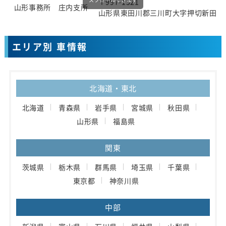
〒997-1321
山形事務所 庄内支所
山形県東田川郡三川町大字押切新田字
エリア別 車情報
北海道・東北
北海道
青森県
岩手県
宮城県
秋田県
山形県
福島県
関東
茨城県
栃木県
群馬県
埼玉県
千葉県
東京都
神奈川県
中部