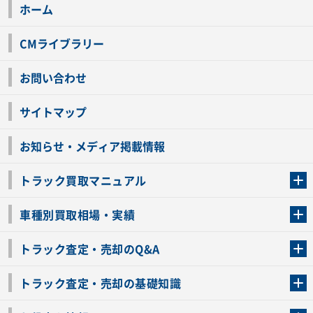
ホーム
CMライブラリー
お問い合わせ
サイトマップ
お知らせ・メディア掲載情報
トラック買取マニュアル
トラック買取の流れ
トラックの自動車税還付について
お客様の声一覧
よくあるご質問
トラック高価買取の理由
車種別買取相場・実績
車種別買取相場・実績
トラック査定・売却のQ&A
トラック査定・売却のQ&A
ローンが残っているトラックでも売ることが出来る？
所有者が亡くなっているトラックを売ることは出来る？
車検切れのトラックも売ることが出来るの？
売るか迷ってるけどトラック査定を受けてもいいの？
トラック査定・売却の基礎知識
トラック査定のチェックポイント
トラックの査定額を上げるコツ
トラック査定を受けるベストタイミング
カーネクストのトラック買取と下取りを比較
トラック買取一括査定のメリット・デメリット
個人売買でトラックを売る方法やメリット・デメリット