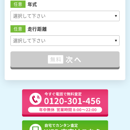
年式
任意
走行距離
任意
次へ
無料