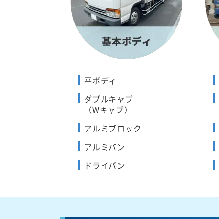
平ボディ
ダブルキャブ
（Wキャブ）
アルミブロック
アルミバン
ドライバン