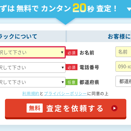
ラックについて
お客様に
お名前
必須
電話番号
必須
都道府県
任意
利用規約
と
プライバシーポリシー
に
同意の上
査定を依頼する
無料