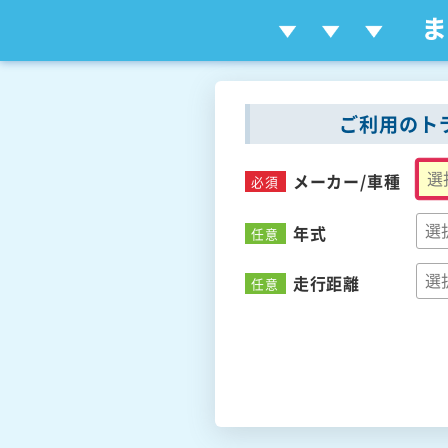
ご利用のト
メーカー/
車種
必須
年式
任意
走行距離
任意