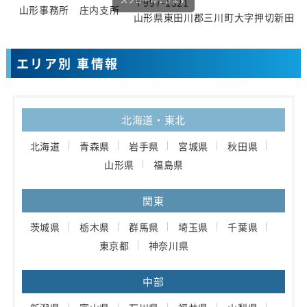
〒997-1321
山形事務所 庄内支所
山形県東田川郡三川町大字押切新田字
エリア別 車情報
北海道・東北
北海道
青森県
岩手県
宮城県
秋田県
山形県
福島県
関東
茨城県
栃木県
群馬県
埼玉県
千葉県
東京都
神奈川県
中部