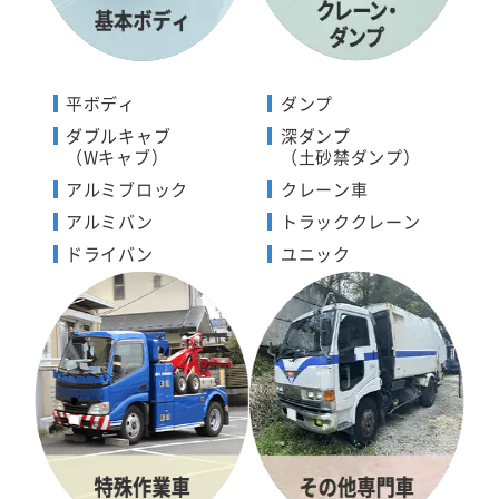
平ボディ
ダンプ
ダブルキャブ
深ダンプ
（Wキャブ）
（土砂禁ダンプ）
アルミブロック
クレーン車
アルミバン
トラッククレーン
ドライバン
ユニック