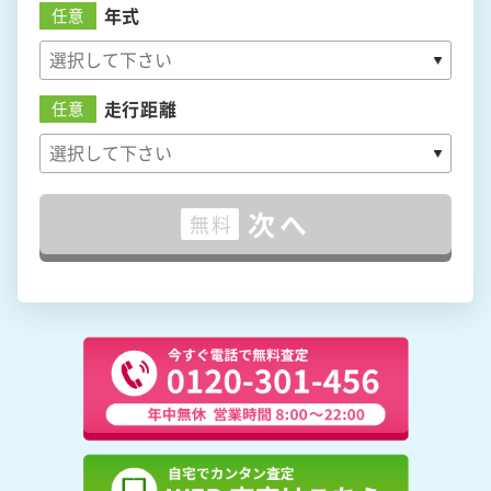
年式
任意
走行距離
任意
次へ
無料