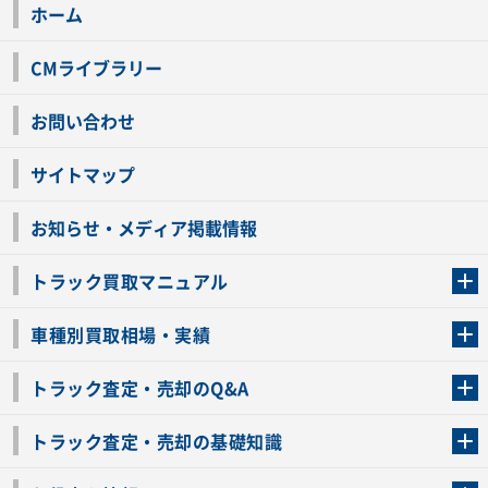
ホーム
CMライブラリー
お問い合わせ
サイトマップ
お知らせ・メディア掲載情報
トラック買取マニュアル
トラック買取の流れ
トラックの自動車税還付について
お客様の声一覧
よくあるご質問
トラック高価買取の理由
車種別買取相場・実績
車種別買取相場・実績
トラック査定・売却のQ&A
トラック査定・売却のQ&A
ローンが残っているトラックでも売ることが出来る？
所有者が亡くなっているトラックを売ることは出来る？
車検切れのトラックも売ることが出来るの？
売るか迷ってるけどトラック査定を受けてもいいの？
トラック査定・売却の基礎知識
トラック査定のチェックポイント
トラックの査定額を上げるコツ
トラック査定を受けるベストタイミング
カーネクストのトラック買取と下取りを比較
トラック買取一括査定のメリット・デメリット
個人売買でトラックを売る方法やメリット・デメリット