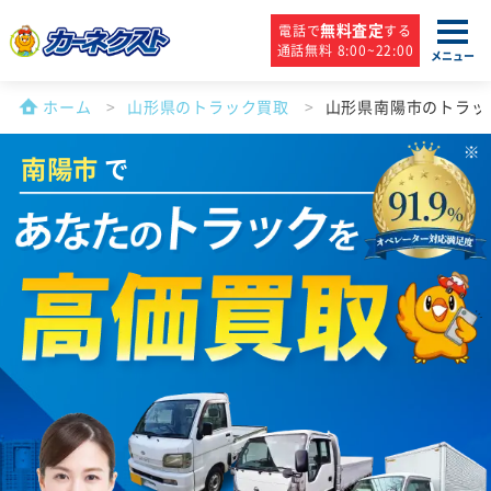
無料査定
電話で
する
通話無料 8:00~22:00
メニュー
ホーム
山形県のトラック買取
山形県南陽市のトラッ
南陽市
で